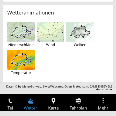
Wetteranimationen
Niederschläge
Wind
Wolken
Temperatur
Daten © by
MeteoSchweiz
,
SwissWebcams
,
Open-Meteo.com
,
CAMS ENSEMBLE
data provider
Tel
Wetter
Karte
Fahrplan
Mehr