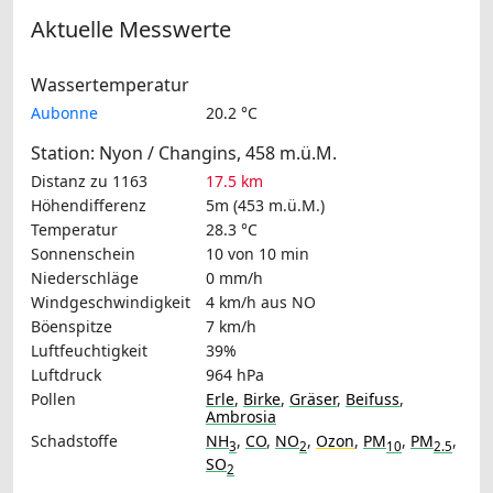
Aktuelle Messwerte
Wassertemperatur
Aubonne
20.2 °C
Station: Nyon / Changins, 458 m.ü.M.
Distanz zu 1163
17.5 km
Höhendifferenz
5m (453 m.ü.M.)
Temperatur
28.3 °C
Sonnenschein
10 von 10 min
Niederschläge
0 mm/h
Windgeschwindigkeit
4 km/h
aus NO
Böenspitze
7 km/h
Luftfeuchtigkeit
39%
Luftdruck
964 hPa
Pollen
Erle
,
Birke
,
Gräser
,
Beifuss
,
Ambrosia
Schadstoffe
NH
,
CO
,
NO
,
Ozon
,
PM
,
PM
,
3
2
10
2.5
SO
2