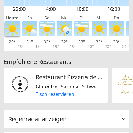
Heute
Sa
So
Mo
Di
Mi
Do
29°
31°
32°
32°
33°
32°
33°
3
19°
18°
19°
19°
20°
20°
21°
Empfohlene Restaurants
Restaurant Pizzeria de la Gare Allaman Sàrl
Glutenfrei, Saisonal, Schweizerisch, Italienisch, Mediterran
Tisch reservieren
Regenradar anzeigen