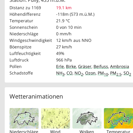
Station: Pully, 455 m.ü.M.
Distanz zu 1169
19.1 km
Höhendifferenz
-118m (573 m.ü.M.)
Temperatur
21.9 °C
Sonnenschein
0 von 10 min
Niederschläge
0 mm/h
Windgeschwindigkeit
12 km/h
aus NNO
Böenspitze
27 km/h
Luftfeuchtigkeit
49%
Luftdruck
966 hPa
Pollen
Erle
,
Birke
,
Gräser
,
Beifuss
,
Ambrosia
Schadstoffe
NH
,
CO
,
NO
,
Ozon
,
PM
,
PM
,
SO
3
2
10
2.5
2
Wetteranimationen
Niederschläge
Wind
Wolken
Temperatur