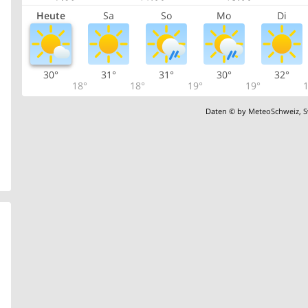
Heute
Sa
So
Mo
Di
30°
31°
31°
30°
32°
18°
18°
19°
19°
1
Daten © by
MeteoSchweiz
,
S