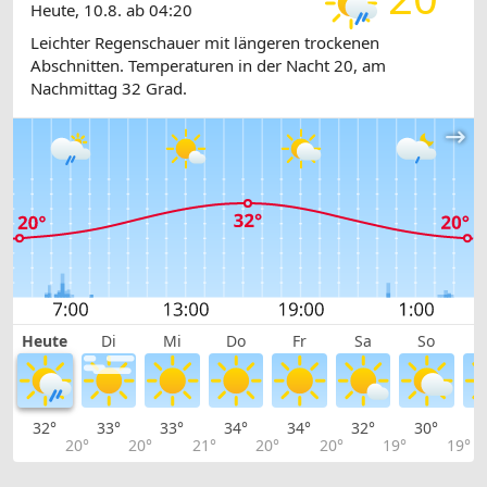
Heute, 10.8. ab 04:20
Leichter Regenschauer mit längeren trockenen
Abschnitten. Temperaturen in der Nacht 20, am
Nachmittag 32 Grad.
Heute
Di
Mi
Do
Fr
Sa
So
32°
33°
33°
34°
34°
32°
30°
2
20°
20°
21°
20°
20°
19°
19°