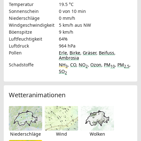
Temperatur
19.5 °C
Sonnenschein
0 von 10 min
Niederschläge
0 mm/h
Windgeschwindigkeit
5 km/h
aus NW
Böenspitze
9 km/h
Luftfeuchtigkeit
64%
Luftdruck
964 hPa
Pollen
Erle
,
Birke
,
Gräser
,
Beifuss
,
Ambrosia
Schadstoffe
NH
,
CO
,
NO
,
Ozon
,
PM
,
PM
,
3
2
10
2.5
SO
2
Wetteranimationen
Niederschläge
Wind
Wolken