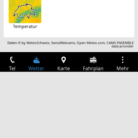
Temperatur
Daten © by
MeteoSchweiz
,
SwissWebcams
,
Open-Meteo.com
,
CAMS ENSEMBLE
data provider
Tel
Wetter
Karte
Fahrplan
Mehr
Anmelden
Dienste
Abfahrtstabelle
Freizeit