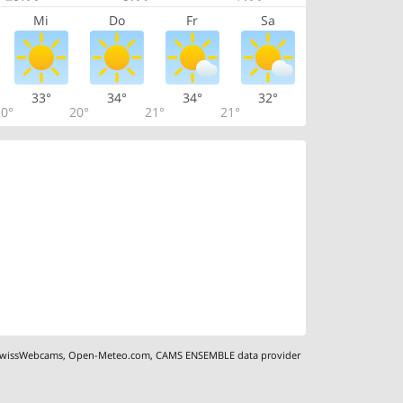
Mi
Do
Fr
Sa
33°
34°
34°
32°
0°
20°
21°
21°
wissWebcams
,
Open-Meteo.com
,
CAMS ENSEMBLE data provider