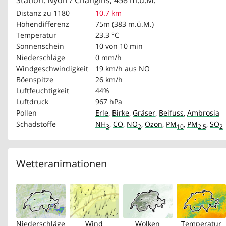
Station: Nyon / Changins, 458 m.ü.M.
Distanz zu 1180
10.7 km
Höhendifferenz
75m (383 m.ü.M.)
Temperatur
23.3 °C
Sonnenschein
10 von 10 min
Niederschläge
0 mm/h
Windgeschwindigkeit
19 km/h
aus NO
Böenspitze
26 km/h
Luftfeuchtigkeit
44%
Luftdruck
967 hPa
Pollen
Erle
,
Birke
,
Gräser
,
Beifuss
,
Ambrosia
Schadstoffe
NH
,
CO
,
NO
,
Ozon
,
PM
,
PM
,
SO
3
2
10
2.5
2
Wetteranimationen
Niederschläge
Wind
Wolken
Temperatur