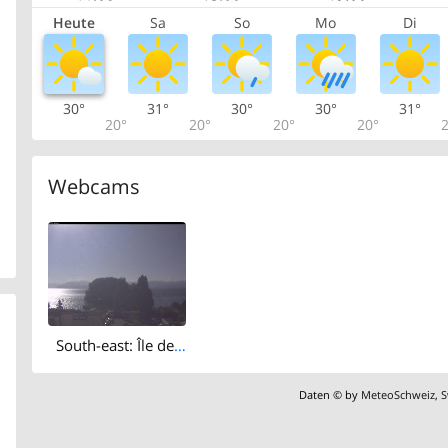
Heute
Sa
So
Mo
Di
30°
31°
30°
30°
31°
20°
20°
20°
20°
2
Webcams
South-east: Île de la Harpe - Lac de Lausanne
Daten © by
MeteoSchweiz
,
S