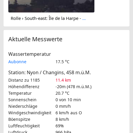
Rolle › South-east: Île de la Harpe - Lac de Lausanne
Aktuelle Messwerte
Wassertemperatur
Aubonne
17.5 °C
Station: Nyon / Changins, 458 m.ü.M.
Distanz zu 1185
11.4 km
Höhendifferenz
-20m (478 m.ü.M.)
Temperatur
20.7 °C
Sonnenschein
0 von 10 min
Niederschläge
0 mm/h
Windgeschwindigkeit
6 km/h
aus O
Böenspitze
8 km/h
Luftfeuchtigkeit
69%
Luftdruck
966 hPa