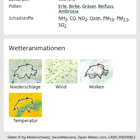
Pollen
Erle
,
Birke
,
Gräser
,
Beifuss
,
Ambrosia
Schadstoffe
NH
,
CO
,
NO
,
Ozon
,
PM
,
PM
,
3
2
10
2.5
SO
2
Wetteranimationen
Niederschläge
Wind
Wolken
Temperatur
Daten © by
MeteoSchweiz
,
SwissWebcams
,
Open-Meteo.com
,
CAMS ENSEMBLE