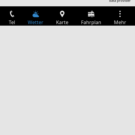
data provider
Tel
Wetter
Karte
Fahrplan
Mehr
Anmelden
Dienste
Abfahrtstabelle
Freizeit
TV-Programm
Kinoprogramm
Websuche
App