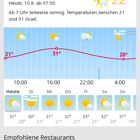
Heute, 10.8. ab 07:50
Ab 7 Uhr teilweise sonnig. Temperaturen zwischen 21
und 31 Grad.
Heute
Di
Mi
Do
Fr
Sa
So
31°
30°
31°
32°
33°
32°
31°
2
20°
21°
21°
21°
21°
20°
19°
Empfohlene Restaurants