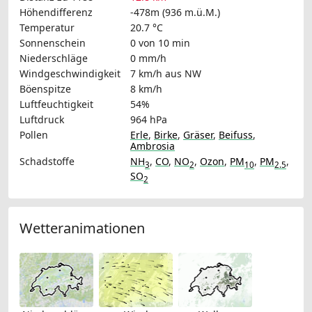
Höhendifferenz
-478m (936 m.ü.M.)
Temperatur
20.7 °C
Sonnenschein
0 von 10 min
Niederschläge
0 mm/h
Windgeschwindigkeit
7 km/h
aus NW
Böenspitze
8 km/h
Luftfeuchtigkeit
54%
Luftdruck
964 hPa
Pollen
Erle
,
Birke
,
Gräser
,
Beifuss
,
Ambrosia
Schadstoffe
NH
,
CO
,
NO
,
Ozon
,
PM
,
PM
,
3
2
10
2.5
SO
2
Wetteranimationen