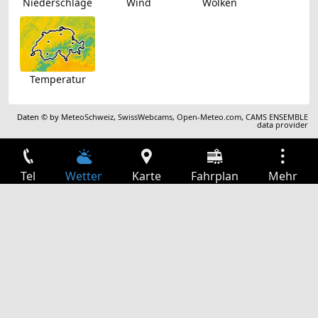
Niederschläge
Wind
Wolken
Temperatur
Daten © by
MeteoSchweiz
,
SwissWebcams
,
Open-Meteo.com
,
CAMS ENSEMBLE
data provider
Tel
Wetter
Karte
Fahrplan
Mehr
Anmelden
Dienste
Abfahrtstabelle
Freizeit