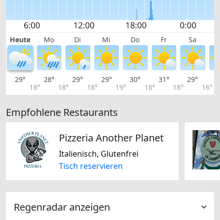
Heute
Mo
Di
Mi
Do
Fr
Sa
29°
28°
29°
29°
30°
31°
29°
2
18°
18°
18°
19°
18°
18°
16°
Empfohlene Restaurants
Pizzeria Another Planet
Italienisch, Glutenfrei
Tisch reservieren
Regenradar anzeigen