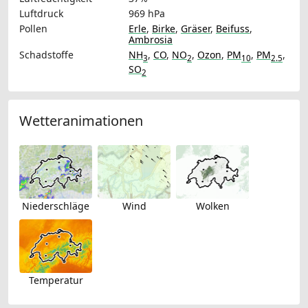
Luftdruck
969 hPa
Pollen
Erle
,
Birke
,
Gräser
,
Beifuss
,
Ambrosia
Schadstoffe
NH
,
CO
,
NO
,
Ozon
,
PM
,
PM
,
3
2
10
2.5
SO
2
Wetteranimationen
Niederschläge
Wind
Wolken
Temperatur