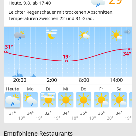
Heute, 9.8. ab 17:40
Leichter Regenschauer mit trockenen Abschnitten.
Temperaturen zwischen 22 und 31 Grad.
Heute
Mo
Di
Mi
Do
Fr
Sa
31°
34°
32°
34°
35°
36°
34°
3
19°
19°
19°
18°
19°
20°
19°
Empfohlene Restaurants