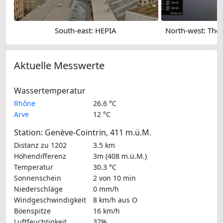
South-east: HEPIA
Aktuelle Messwerte
Wassertemperatur
Rhône
26.6 °C
Arve
12 °C
Station: Genève-Cointrin, 411 m.ü.M.
Distanz zu 1202
3.5 km
Höhendifferenz
3m (408 m.ü.M.)
Temperatur
30.3 °C
Sonnenschein
2 von 10 min
Niederschläge
0 mm/h
Windgeschwindigkeit
8 km/h
aus O
Böenspitze
16 km/h
Luftfeuchtigkeit
37%