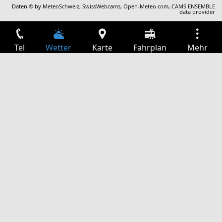
Daten © by
MeteoSchweiz
,
SwissWebcams
,
Open-Meteo.com
,
CAMS ENSEMBLE
data provider
Tel
Wetter
Karte
Fahrplan
Mehr
Anmelden
Dienste
Abfahrtstabelle
Freizeit
TV-Programm
Kinoprogramm
Websuche