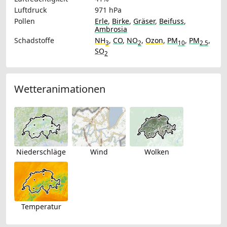
Luftdruck
971 hPa
Pollen
Erle
,
Birke
,
Gräser
,
Beifuss
,
Ambrosia
Schadstoffe
NH
,
CO
,
NO
,
Ozon
,
PM
,
PM
,
3
2
10
2.5
SO
2
Wetteranimationen
Niederschläge
Wind
Wolken
Temperatur