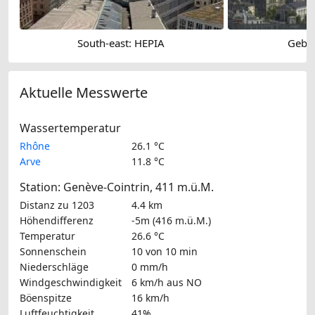
South-east: HEPIA
Gebä
Aktuelle Messwerte
Wassertemperatur
Rhône
26.1 °C
Arve
11.8 °C
Station: Genève-Cointrin, 411 m.ü.M.
Distanz zu 1203
4.4 km
Höhendifferenz
-5m (416 m.ü.M.)
Temperatur
26.6 °C
Sonnenschein
10 von 10 min
Niederschläge
0 mm/h
Windgeschwindigkeit
6 km/h
aus NO
Böenspitze
16 km/h
Luftfeuchtigkeit
41%