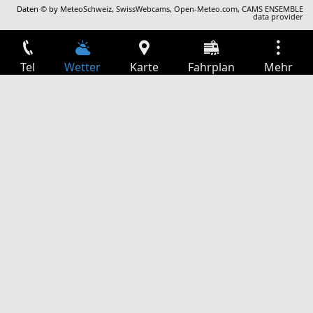
Daten © by
MeteoSchweiz
,
SwissWebcams
,
Open-Meteo.com
,
CAMS ENSEMBLE
data provider
Tel
Wetter
Karte
Fahrplan
Mehr
Anmelden
Dienste
Abfahrtstabelle
Freizeit
TV-Programm
Kinoprogramm
Websuche