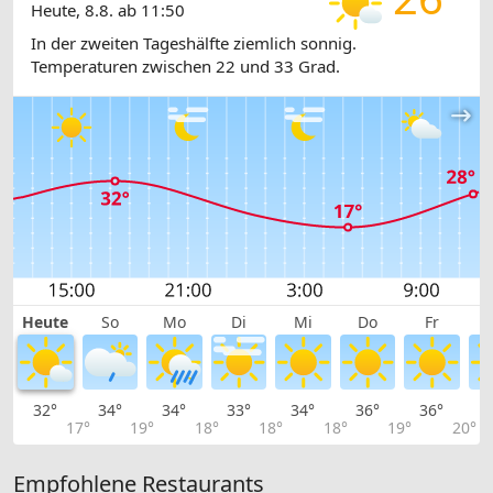
Heute, 8.8. ab 11:50
In der zweiten Tageshälfte ziemlich sonnig.
Temperaturen zwischen 22 und 33 Grad.
Heute
So
Mo
Di
Mi
Do
Fr
32°
34°
34°
33°
34°
36°
36°
3
17°
19°
18°
18°
18°
19°
20°
Empfohlene Restaurants