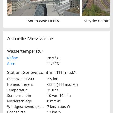
South-east: HEPIA
Aktuelle Messwerte
Wassertemperatur
Rhône
26.5 °C
Arve
11.7 °C
Station: Genève-Cointrin, 411 m.ü.M.
Distanz zu 1209
2.9 km
Höhendifferenz
-33m (444 m.ü.M.)
Temperatur
31.8 °C
Sonnenschein
10 von 10 min
Niederschläge
0 mm/h
Windgeschwindigkeit
7 km/h
aus W
Böenspitze
13 km/h