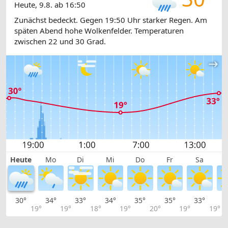
Heute, 9.8. ab 16:50
Zunächst bedeckt. Gegen 19:50 Uhr starker Regen. Am
späten Abend hohe Wolkenfelder. Temperaturen
zwischen 22 und 30 Grad.
Heute
Mo
Di
Mi
Do
Fr
Sa
30°
34°
33°
34°
35°
35°
33°
3
19°
19°
18°
19°
20°
19°
19°