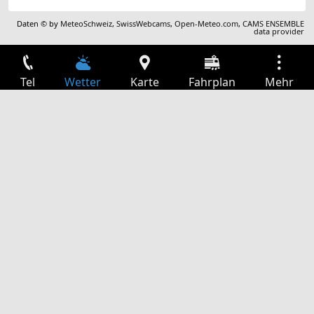
Daten © by
MeteoSchweiz
,
SwissWebcams
,
Open-Meteo.com
,
CAMS ENSEMBLE
data provider
Tel
Wetter
Karte
Fahrplan
Mehr
Anmelden
Dienste
Abfahrtstabelle
Freizeit
TV-Programm
Kinoprogramm
Websuche