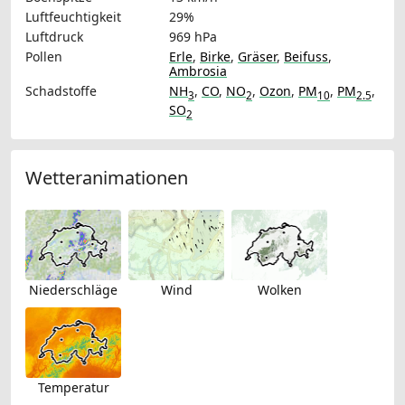
Luftfeuchtigkeit
29%
Luftdruck
969 hPa
Pollen
Erle
,
Birke
,
Gräser
,
Beifuss
,
Ambrosia
Schadstoffe
NH
,
CO
,
NO
,
Ozon
,
PM
,
PM
,
3
2
10
2.5
SO
2
Wetteranimationen
Niederschläge
Wind
Wolken
Temperatur