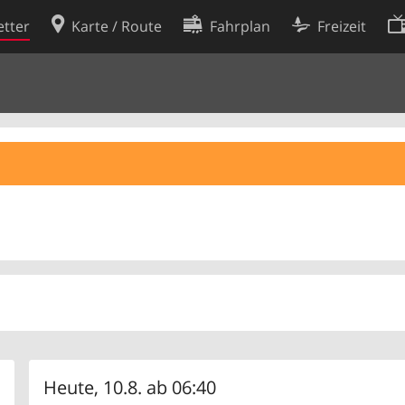
tter
Karte / Route
Fahrplan
Freizeit
Cookie-Richtlinie
ingungen
Cookie-Einstellungen
rklärung
Entwickler
Heute, 10.8. ab 06:40