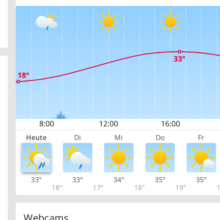
Heute
Di
Mi
Do
Fr
33°
33°
34°
35°
35°
18°
17°
18°
19°
1
Webcams