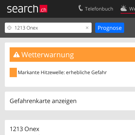
Telefonbuch
We
Ihr Eintrag
Kontakt
Kundencenter Geschäftskunden
Nutzungsbed
Impressum
Datenschutze
Wetterwarnung
Markante Hitzewelle: erhebliche Gefahr
Gefahrenkarte anzeigen
1213 Onex