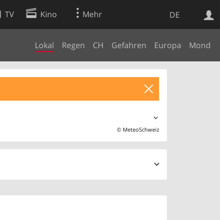
TV
Kino
Mehr
DE
Lokal
Regen
CH
Gefahren
Europa
Mond
Websuche
Apps
©
MeteoSchweiz