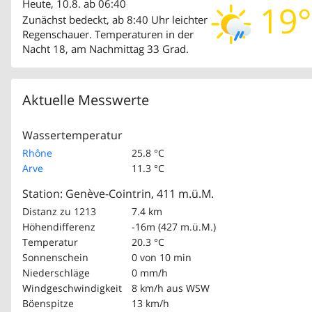
Heute, 10.8. ab 06:40
19°
Zunächst bedeckt, ab 8:40 Uhr leichter
Regenschauer. Temperaturen in der
Nacht 18, am Nachmittag 33 Grad.
Aktuelle Messwerte
Wassertemperatur
Rhône
25.8 °C
Arve
11.3 °C
Station: Genève-Cointrin, 411 m.ü.M.
Distanz zu 1213
7.4 km
Höhendifferenz
-16m (427 m.ü.M.)
Temperatur
20.3 °C
Sonnenschein
0 von 10 min
Niederschläge
0 mm/h
Windgeschwindigkeit
8 km/h
aus WSW
Böenspitze
13 km/h