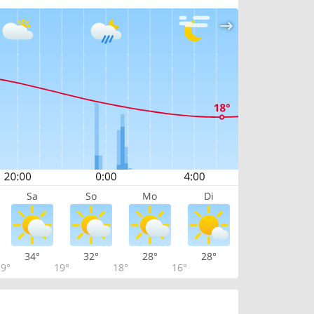
Sa
So
Mo
Di
34°
32°
28°
28°
9°
19°
18°
16°