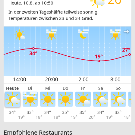
Heute, 10.8. ab 10:50
In der zweiten Tageshälfte teilweise sonnig.
Temperaturen zwischen 23 und 34 Grad.
Heute
Di
Mi
Do
Fr
Sa
So
34°
33°
34°
35°
35°
34°
32°
2
19°
18°
18°
19°
20°
19°
18°
Empfohlene Restaurants