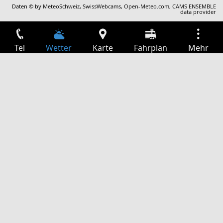
Daten © by
MeteoSchweiz
,
SwissWebcams
,
Open-Meteo.com
,
CAMS ENSEMBLE
data provider
Tel
Wetter
Karte
Fahrplan
Mehr
Anmelden
Dienste
Abfahrtstabelle
Freizeit
TV-Programm
Kinoprogramm
Websuche