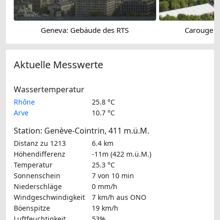
Geneva: Gebäude des RTS
Carouge ›
Aktuelle Messwerte
Wassertemperatur
Rhône
25.8 °C
Arve
10.7 °C
Station: Genève-Cointrin, 411 m.ü.M.
Distanz zu 1213
6.4 km
Höhendifferenz
-11m (422 m.ü.M.)
Temperatur
25.3 °C
Sonnenschein
7 von 10 min
Niederschläge
0 mm/h
Windgeschwindigkeit
7 km/h
aus ONO
Böenspitze
19 km/h
Luftfeuchtigkeit
53%