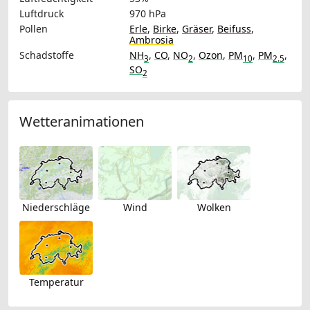
Luftdruck
970 hPa
Pollen
Erle
,
Birke
,
Gräser
,
Beifuss
,
Ambrosia
Schadstoffe
NH
,
CO
,
NO
,
Ozon
,
PM
,
PM
,
3
2
10
2.5
SO
2
Wetteranimationen
Niederschläge
Wind
Wolken
Temperatur