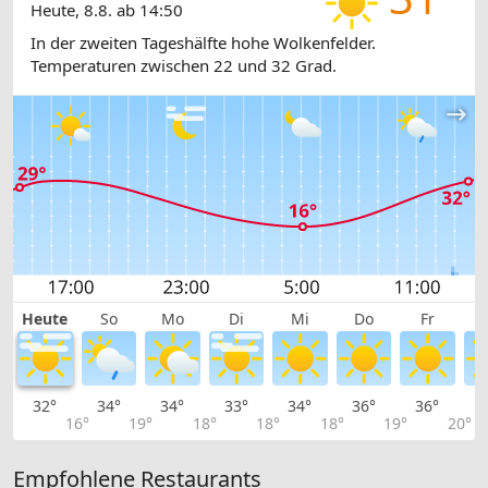
Heute, 8.8. ab 14:50
In der zweiten Tageshälfte hohe Wolkenfelder.
Temperaturen zwischen 22 und 32 Grad.
Heute
So
Mo
Di
Mi
Do
Fr
32°
34°
34°
33°
34°
36°
36°
3
16°
19°
18°
18°
18°
19°
20°
Empfohlene Restaurants