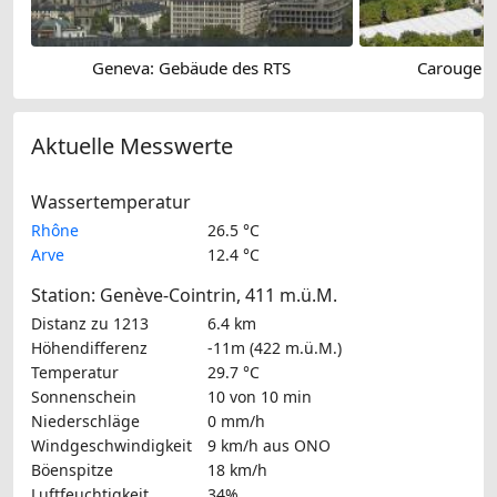
Geneva: Gebäude des RTS
Carouge ›
Aktuelle Messwerte
Wassertemperatur
Rhône
26.5 °C
Arve
12.4 °C
Station: Genève-Cointrin, 411 m.ü.M.
Distanz zu 1213
6.4 km
Höhendifferenz
-11m (422 m.ü.M.)
Temperatur
29.7 °C
Sonnenschein
10 von 10 min
Niederschläge
0 mm/h
Windgeschwindigkeit
9 km/h
aus ONO
Böenspitze
18 km/h
Luftfeuchtigkeit
34%