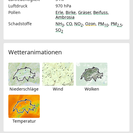
Luftdruck
970 hPa
Pollen
Erle
,
Birke
,
Gräser
,
Beifuss
,
Ambrosia
Schadstoffe
NH
,
CO
,
NO
,
Ozon
,
PM
,
PM
,
3
2
10
2.5
SO
2
Wetteranimationen
Niederschläge
Wind
Wolken
Temperatur