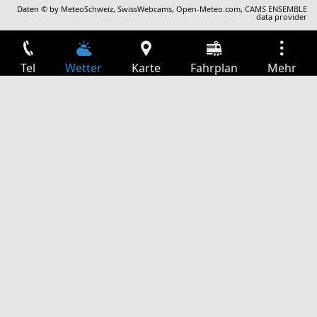
Daten © by
MeteoSchweiz
,
SwissWebcams
,
Open-Meteo.com
,
CAMS ENSEMBLE
data provider
Tel
Wetter
Karte
Fahrplan
Mehr
Anmelden
Dienste
Abfahrtstabelle
Freizeit
TV-Programm
Kinoprogramm
Websuche