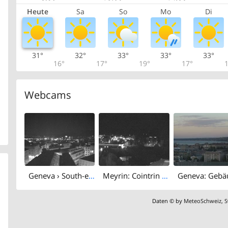
Heute
Sa
So
Mo
Di
31°
32°
33°
33°
33°
16°
17°
19°
17°
1
Webcams
Geneva › South-east: HEPIA
Meyrin: Cointrin › North-east: Route de l'Aéroport
Daten © by
MeteoSchweiz
,
S