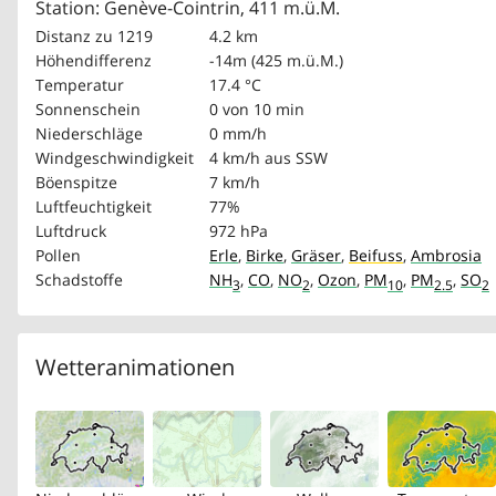
Station: Genève-Cointrin, 411 m.ü.M.
Distanz zu 1219
4.2 km
Höhendifferenz
-14m (425 m.ü.M.)
Temperatur
17.4 °C
Sonnenschein
0 von 10 min
Niederschläge
0 mm/h
Windgeschwindigkeit
4 km/h
aus SSW
Böenspitze
7 km/h
Luftfeuchtigkeit
77%
Luftdruck
972 hPa
Pollen
Erle
,
Birke
,
Gräser
,
Beifuss
,
Ambrosia
Schadstoffe
NH
,
CO
,
NO
,
Ozon
,
PM
,
PM
,
SO
3
2
10
2.5
2
Wetteranimationen