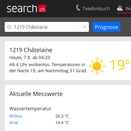
Telefonbuch
We
Ihr Eintrag
Kontakt
Kundencenter Geschäftskunden
Nutzungsbed
Impressum
Datenschutze
1219 Châtelaine
Heute, 7.8. ab 04:20
19°
Ab 4 Uhr wolkenlos. Temperaturen in
der Nacht 19, am Nachmittag 31 Grad.
Aktuelle Messwerte
Wassertemperatur
Rhône
26.3 °C
Arve
14.4 °C