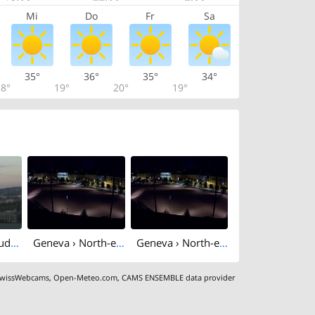
Mi
Do
Fr
Sa
35°
36°
35°
34°
8°
19°
20°
19°
Geneva: Gebäude des RTS
Geneva › North-east: Genève Home information - Plaine de Plainpalais
Geneva › North-east: Plaine de Plainpalais
wissWebcams
,
Open-Meteo.com
,
CAMS ENSEMBLE data provider