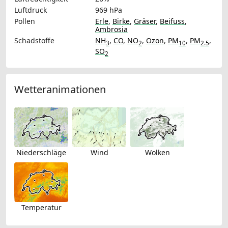
Luftdruck
969 hPa
Pollen
Erle
,
Birke
,
Gräser
,
Beifuss
,
Ambrosia
Schadstoffe
NH
,
CO
,
NO
,
Ozon
,
PM
,
PM
,
3
2
10
2.5
SO
2
Wetteranimationen
Niederschläge
Wind
Wolken
Temperatur