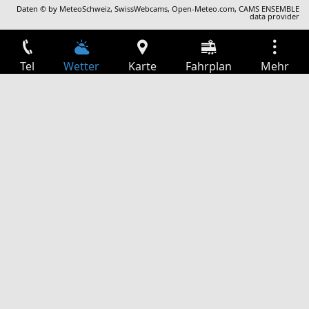
Daten © by
MeteoSchweiz
,
SwissWebcams
,
Open-Meteo.com
,
CAMS ENSEMBLE
data provider
Tel
Wetter
Karte
Fahrplan
Mehr
Anmelden
Dienste
Abfahrtstabelle
Freizeit
TV-Programm
Kinoprogramm
Websuche