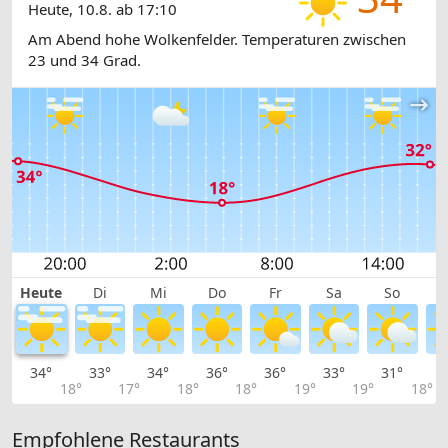
Heute, 10.8. ab 17:10
Am Abend hohe Wolkenfelder. Temperaturen zwischen
23 und 34 Grad.
Heute
Di
Mi
Do
Fr
Sa
So
34°
33°
34°
36°
36°
33°
31°
2
18°
17°
18°
18°
19°
19°
18°
Empfohlene Restaurants