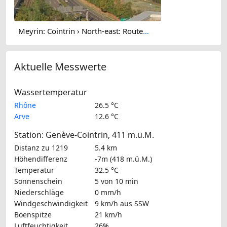
Meyrin: Cointrin › North-east: Route de l'Aéroport
Aktuelle Messwerte
Wassertemperatur
Rhône
26.5 °C
Arve
12.6 °C
Station: Genève-Cointrin, 411 m.ü.M.
Distanz zu 1219
5.4 km
Höhendifferenz
-7m (418 m.ü.M.)
Temperatur
32.5 °C
Sonnenschein
5 von 10 min
Niederschläge
0 mm/h
Windgeschwindigkeit
9 km/h
aus SSW
Böenspitze
21 km/h
Luftfeuchtigkeit
26%