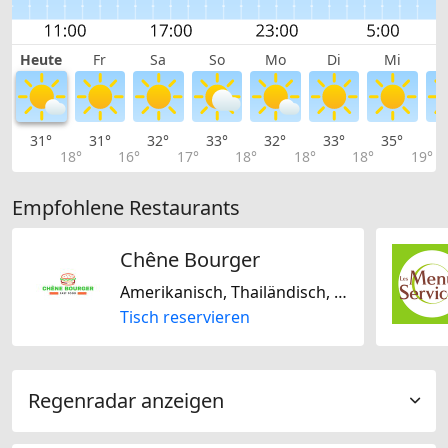
Heute
Fr
Sa
So
Mo
Di
Mi
31°
31°
32°
33°
32°
33°
35°
3
18°
16°
17°
18°
18°
18°
19°
Empfohlene Restaurants
Chêne Bourger
Amerikanisch, Thailändisch, Halal, Glutenfrei
Tisch reservieren
Regenradar anzeigen