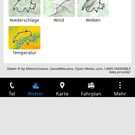
Niederschläge
Wind
Wolken
Temperatur
Daten © by
MeteoSchweiz
,
SwissWebcams
,
Open-Meteo.com
,
CAMS ENSEMBLE
data provider
Tel
Wetter
Karte
Fahrplan
Mehr
Anmelden
Dienste