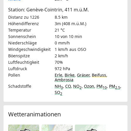
Station: Genève-Cointrin, 411 m.ü.M.
Distanz zu 1226
8.5 km
Höhendifferenz
3m (408 m.ü.M.)
Temperatur
21 °C
Sonnenschein
10 von 10 min
Niederschläge
0 mm/h
Windgeschwindigkeit
1 km/h
aus OSO
Böenspitze
2 km/h
Luftfeuchtigkeit
70%
Luftdruck
972 hPa
Pollen
Erle
,
Birke
,
Gräser
,
Beifuss
,
Ambrosia
Schadstoffe
NH
,
CO
,
NO
,
Ozon
,
PM
,
PM
,
3
2
10
2.5
SO
2
Wetteranimationen