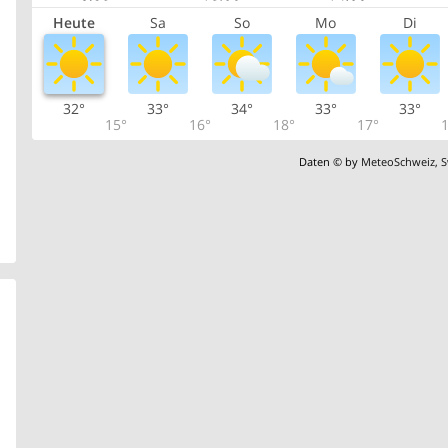
Heute
Sa
So
Mo
Di
32°
33°
34°
33°
33°
15°
16°
18°
17°
1
Daten © by
MeteoSchweiz
,
S