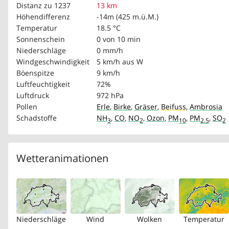
Distanz zu 1237
13 km
Höhendifferenz
-14m (425 m.ü.M.)
Temperatur
18.5 °C
Sonnenschein
0 von 10 min
Niederschläge
0 mm/h
Windgeschwindigkeit
5 km/h
aus W
Böenspitze
9 km/h
Luftfeuchtigkeit
72%
Luftdruck
972 hPa
Pollen
Erle
,
Birke
,
Gräser
,
Beifuss
,
Ambrosia
Schadstoffe
NH
,
CO
,
NO
,
Ozon
,
PM
,
PM
,
SO
3
2
10
2.5
2
Wetteranimationen
Niederschläge
Wind
Wolken
Temperatur