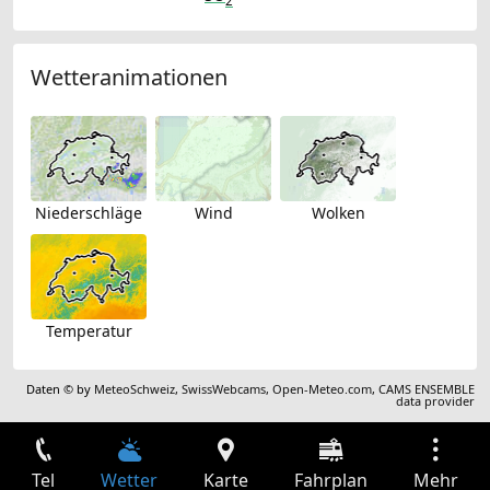
2
Wetteranimationen
Niederschläge
Wind
Wolken
Temperatur
Daten © by
MeteoSchweiz
,
SwissWebcams
,
Open-Meteo.com
,
CAMS ENSEMBLE
data provider
Tel
Wetter
Karte
Fahrplan
Mehr