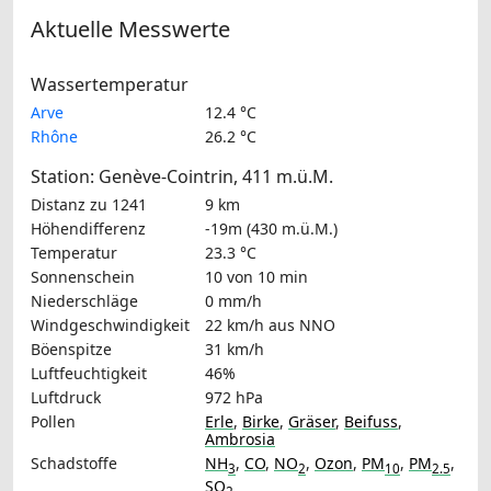
Aktuelle Messwerte
Wassertemperatur
Arve
12.4 °C
Rhône
26.2 °C
Station: Genève-Cointrin, 411 m.ü.M.
Distanz zu 1241
9 km
Höhendifferenz
-19m (430 m.ü.M.)
Temperatur
23.3 °C
Sonnenschein
10 von 10 min
Niederschläge
0 mm/h
Windgeschwindigkeit
22 km/h
aus NNO
Böenspitze
31 km/h
Luftfeuchtigkeit
46%
Luftdruck
972 hPa
Pollen
Erle
,
Birke
,
Gräser
,
Beifuss
,
Ambrosia
Schadstoffe
NH
,
CO
,
NO
,
Ozon
,
PM
,
PM
,
3
2
10
2.5
SO