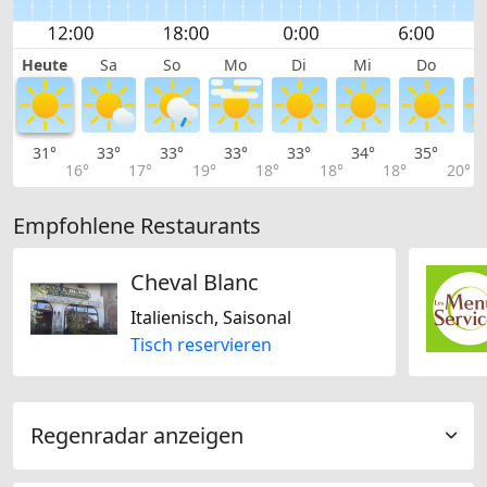
Heute
Sa
So
Mo
Di
Mi
Do
31°
33°
33°
33°
33°
34°
35°
3
16°
17°
19°
18°
18°
18°
20°
Empfohlene Restaurants
Cheval Blanc
Italienisch, Saisonal
Tisch reservieren
Regenradar anzeigen