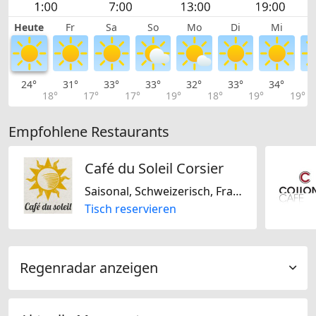
Heute
Fr
Sa
So
Mo
Di
Mi
24°
31°
33°
33°
32°
33°
34°
3
18°
17°
17°
19°
18°
19°
19°
Empfohlene Restaurants
Café du Soleil Corsier
Saisonal, Schweizerisch, Französisch
Tisch reservieren
Regenradar anzeigen