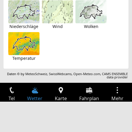
Niederschläge
Wind
Wolken
Temperatur
Daten © by
MeteoSchweiz
,
SwissWebcams
,
Open-Meteo.com
,
CAMS ENSEMBLE
data provider
Tel
Wetter
Karte
Fahrplan
Mehr
Anmelden
Dienste