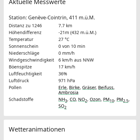
Aktuelle Messwerte
Station: Genève-Cointrin, 411 m.ü.M.
Distanz zu 1246
7.7 km
Höhendifferenz
-21m (432 m.ü.M.)
Temperatur
27 °C
Sonnenschein
0 von 10 min
Niederschläge
0 mm/h
Windgeschwindigkeit
6 km/h
aus NNW
Böenspitze
17 km/h
Luftfeuchtigkeit
36%
Luftdruck
971 hPa
Pollen
Erle
,
Birke
,
Gräser
,
Beifuss
,
Ambrosia
Schadstoffe
NH
,
CO
,
NO
,
Ozon
,
PM
,
PM
,
3
2
10
2.5
SO
2
Wetteranimationen