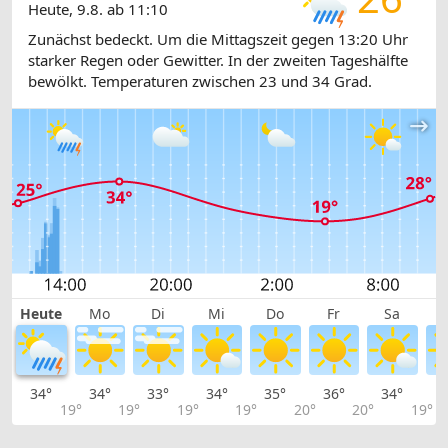
Heute, 9.8. ab 11:10
Zunächst bedeckt. Um die Mittagszeit gegen 13:20 Uhr
starker Regen oder Gewitter. In der zweiten Tageshälfte
bewölkt. Temperaturen zwischen 23 und 34 Grad.
Heute
Mo
Di
Mi
Do
Fr
Sa
34°
34°
33°
34°
35°
36°
34°
3
19°
19°
19°
19°
20°
20°
19°