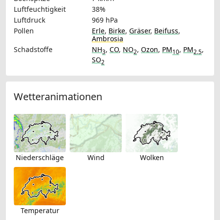
Luftfeuchtigkeit
38%
Luftdruck
969 hPa
Pollen
Erle
,
Birke
,
Gräser
,
Beifuss
,
Ambrosia
Schadstoffe
NH
,
CO
,
NO
,
Ozon
,
PM
,
PM
,
3
2
10
2.5
SO
2
Wetteranimationen
Niederschläge
Wind
Wolken
Temperatur