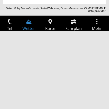
Daten © by
MeteoSchweiz
,
SwissWebcams
,
Open-Meteo.com
,
CAMS ENSEMBLE
data provider
Tel
Wetter
Karte
Fahrplan
Mehr
Anmelden
Dienste
Abfahrtstabelle
Freizeit
TV-Programm
Kinoprogramm
Websuche