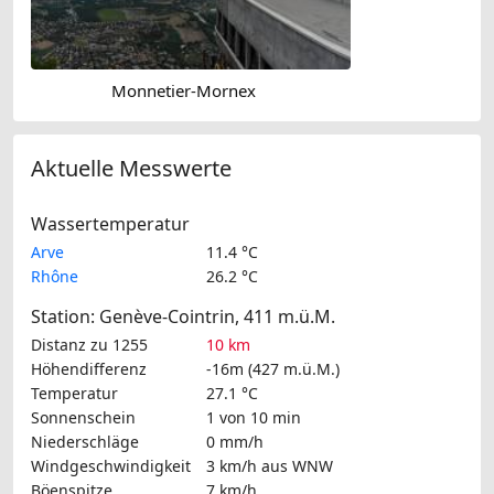
Monnetier-Mornex
Aktuelle Messwerte
Wassertemperatur
Arve
11.4 °C
Rhône
26.2 °C
Station: Genève-Cointrin, 411 m.ü.M.
Distanz zu 1255
10 km
Höhendifferenz
-16m (427 m.ü.M.)
Temperatur
27.1 °C
Sonnenschein
1 von 10 min
Niederschläge
0 mm/h
Windgeschwindigkeit
3 km/h
aus WNW
Böenspitze
7 km/h