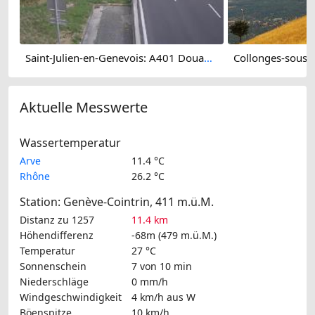
Saint-Julien-en-Genevois: A401 Douane de Bardonnex, vue orientée vers Genève
Aktuelle Messwerte
Wassertemperatur
Arve
11.4 °C
Rhône
26.2 °C
Station: Genève-Cointrin, 411 m.ü.M.
Distanz zu 1257
11.4 km
Höhendifferenz
-68m (479 m.ü.M.)
Temperatur
27 °C
Sonnenschein
7 von 10 min
Niederschläge
0 mm/h
Windgeschwindigkeit
4 km/h
aus W
Böenspitze
10 km/h