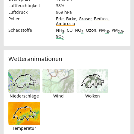
Luftfeuchtigkeit
38%
Luftdruck
969 hPa
Pollen
Erle
,
Birke
,
Gräser
,
Beifuss
,
Ambrosia
Schadstoffe
NH
,
CO
,
NO
,
Ozon
,
PM
,
PM
,
3
2
10
2.5
SO
2
Wetteranimationen
Niederschläge
Wind
Wolken
Temperatur