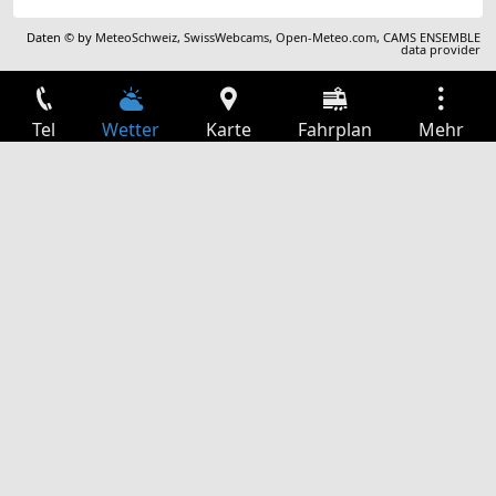
Daten © by
MeteoSchweiz
,
SwissWebcams
,
Open-Meteo.com
,
CAMS ENSEMBLE
data provider
Tel
Wetter
Karte
Fahrplan
Mehr
Anmelden
Dienste
Abfahrtstabelle
Freizeit
TV-Programm
Kinoprogramm
Websuche