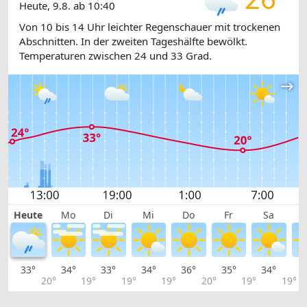
Heute, 9.8. ab 10:40
Von 10 bis 14 Uhr leichter Regenschauer mit trockenen
Abschnitten. In der zweiten Tageshälfte bewölkt.
Temperaturen zwischen 24 und 33 Grad.
Heute
Mo
Di
Mi
Do
Fr
Sa
33°
34°
33°
34°
36°
35°
34°
3
20°
19°
19°
19°
20°
19°
19°