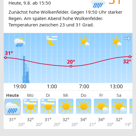
Heute, 9.8. ab 15:50
Zunächst hohe Wolkenfelder. Gegen 19:50 Uhr starker
Regen. Am späten Abend hohe Wolkenfelder.
Temperaturen zwischen 23 und 31 Grad.
Heute
Mo
Di
Mi
Do
Fr
Sa
31°
32°
31°
32°
34°
34°
32°
3
20°
20°
20°
20°
21°
20°
19°