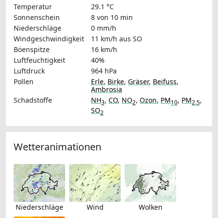
Temperatur
29.1 °C
Sonnenschein
8 von 10 min
Niederschläge
0 mm/h
Windgeschwindigkeit
11 km/h
aus SO
Böenspitze
16 km/h
Luftfeuchtigkeit
40%
Luftdruck
964 hPa
Pollen
Erle
,
Birke
,
Gräser
,
Beifuss
,
Ambrosia
Schadstoffe
NH
,
CO
,
NO
,
Ozon
,
PM
,
PM
,
3
2
10
2.5
SO
2
Wetteranimationen
Niederschläge
Wind
Wolken