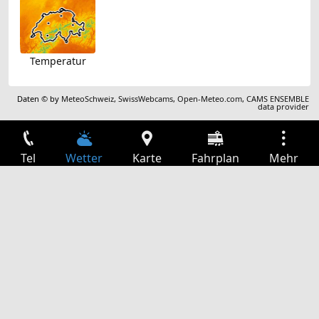
Temperatur
Daten © by
MeteoSchweiz
,
SwissWebcams
,
Open-Meteo.com
,
CAMS ENSEMBLE
data provider
Tel
Wetter
Karte
Fahrplan
Mehr
Anmelden
Dienste
Abfahrtstabelle
Freizeit