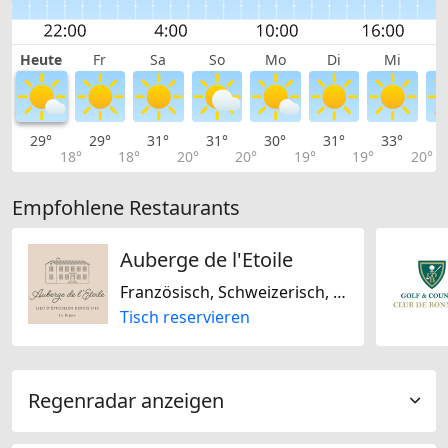
Heute
Fr
Sa
So
Mo
Di
Mi
29°
29°
31°
31°
30°
31°
33°
3
18°
18°
20°
20°
19°
19°
20°
Empfohlene Restaurants
Auberge de l'Etoile
Französisch, Schweizerisch, Saisonal, Biogerichte, Glutenfrei, Nussfrei, Sojafrei, Laktosefrei
Tisch reservieren
Regenradar anzeigen