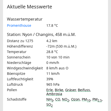
Aktuelle Messwerte
Wassertemperatur
Promenthouse
17.8 °C
Station: Nyon / Changins, 458 m.ü.M.
Distanz zu 1275
4.2 km
Höhendifferenz
-72m (530 m.ü.M.)
Temperatur
28.8 °C
Sonnenschein
10 von 10 min
Niederschläge
0 mm/h
Windgeschwindigkeit
8 km/h
aus O
Böenspitze
11 km/h
Luftfeuchtigkeit
39%
Luftdruck
965 hPa
Pollen
Erle
,
Birke
,
Gräser
,
Beifuss
,
Ambrosia
Schadstoffe
NH
,
CO
,
NO
,
Ozon
,
PM
,
PM
,
3
2
10
2.5
SO
2