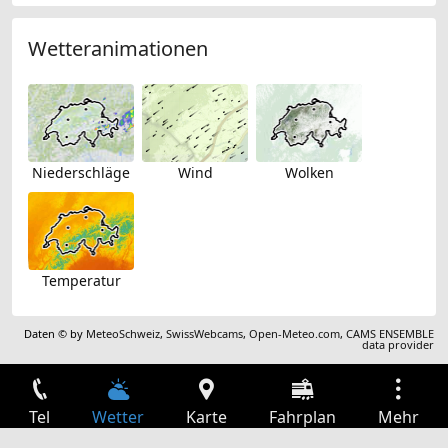
Wetteranimationen
Niederschläge
Wind
Wolken
Temperatur
Daten © by
MeteoSchweiz
,
SwissWebcams
,
Open-Meteo.com
,
CAMS ENSEMBLE
data provider
Tel
Wetter
Karte
Fahrplan
Mehr