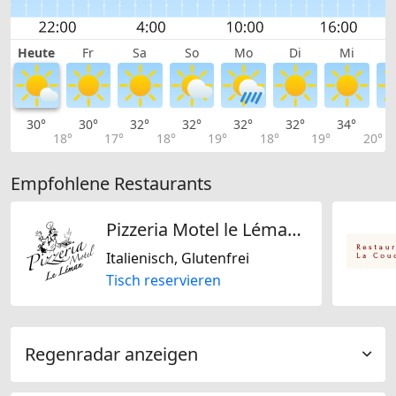
Heute
Fr
Sa
So
Mo
Di
Mi
30°
30°
32°
32°
32°
32°
34°
3
18°
17°
18°
19°
18°
19°
20°
Empfohlene Restaurants
Pizzeria Motel le Léman - Restaurant Commugny
Italienisch, Glutenfrei
Tisch reservieren
Regenradar anzeigen