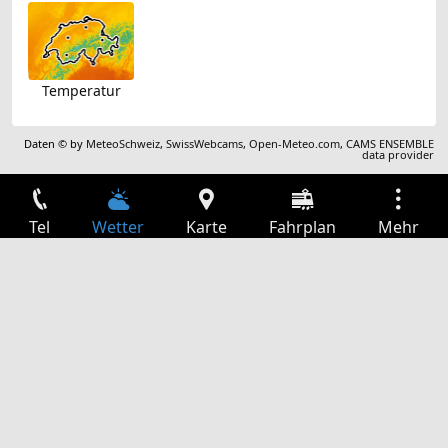
Temperatur
Daten © by
MeteoSchweiz
,
SwissWebcams
,
Open-Meteo.com
,
CAMS ENSEMBLE
data provider
Tel
Wetter
Karte
Fahrplan
Mehr
Anmelden
Dienste
Abfahrtstabelle
Freizeit