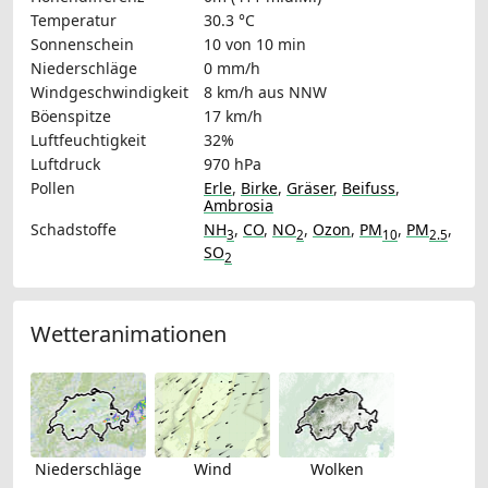
Temperatur
30.3 °C
Sonnenschein
10 von 10 min
Niederschläge
0 mm/h
Windgeschwindigkeit
8 km/h
aus NNW
Böenspitze
17 km/h
Luftfeuchtigkeit
32%
Luftdruck
970 hPa
Pollen
Erle
,
Birke
,
Gräser
,
Beifuss
,
Ambrosia
Schadstoffe
NH
,
CO
,
NO
,
Ozon
,
PM
,
PM
,
3
2
10
2.5
SO
2
Wetteranimationen
Niederschläge
Wind
Wolken