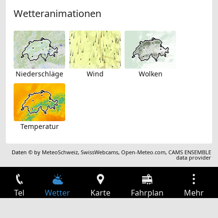
Wetteranimationen
Niederschläge
Wind
Wolken
Temperatur
Daten © by
MeteoSchweiz
,
SwissWebcams
,
Open-Meteo.com
,
CAMS ENSEMBLE
data provider
Tel
Wetter
Karte
Fahrplan
Mehr
Anmelden