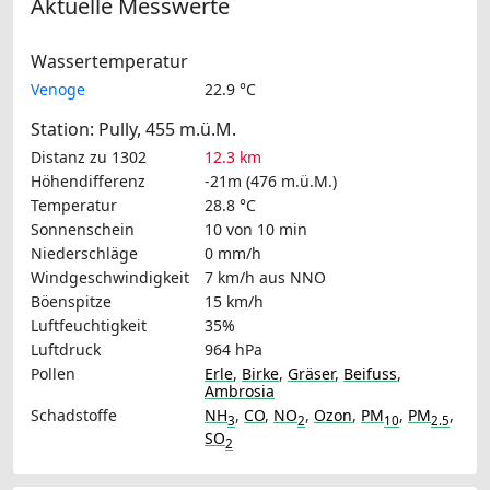
Aktuelle Messwerte
Wassertemperatur
Venoge
22.9 °C
Station: Pully, 455 m.ü.M.
Distanz zu 1302
12.3 km
Höhendifferenz
-21m (476 m.ü.M.)
Temperatur
28.8 °C
Sonnenschein
10 von 10 min
Niederschläge
0 mm/h
Windgeschwindigkeit
7 km/h
aus NNO
Böenspitze
15 km/h
Luftfeuchtigkeit
35%
Luftdruck
964 hPa
Pollen
Erle
,
Birke
,
Gräser
,
Beifuss
,
Ambrosia
Schadstoffe
NH
,
CO
,
NO
,
Ozon
,
PM
,
PM
,
3
2
10
2.5
SO
2