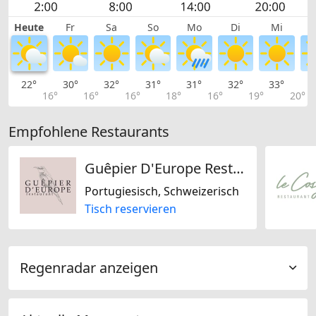
Heute
Fr
Sa
So
Mo
Di
Mi
22°
30°
32°
31°
31°
32°
33°
3
16°
16°
16°
18°
16°
19°
20°
Empfohlene Restaurants
Guêpier D'Europe Restaurant
Portugiesisch, Schweizerisch
Tisch reservieren
Regenradar anzeigen