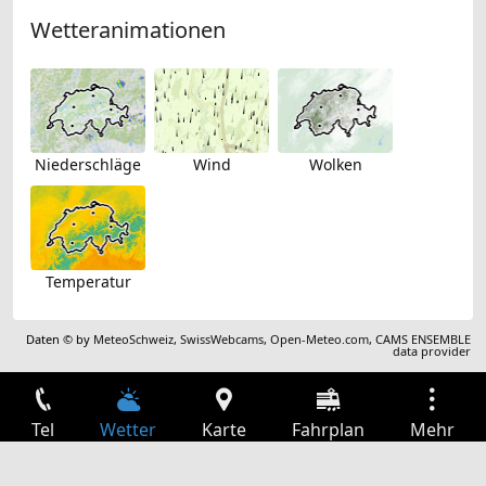
Wetteranimationen
Niederschläge
Wind
Wolken
Temperatur
Daten © by
MeteoSchweiz
,
SwissWebcams
,
Open-Meteo.com
,
CAMS ENSEMBLE
data provider
Tel
Wetter
Karte
Fahrplan
Mehr
Anmelden