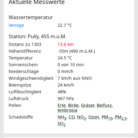
Aktuelle Messwerte
Wassertemperatur
Venoge
22.7 °C
Station: Pully, 455 m.ü.M.
Distanz zu 1303
13.6 km
Höhendifferenz
-35m (490 m.ü.M.)
Temperatur
24.5 °C
Sonnenschein
0 von 10 min
Niederschläge
0 mm/h
Windgeschwindigkeit
7 km/h
aus NNO
Böenspitze
24 km/h
Luftfeuchtigkeit
48%
Luftdruck
967 hPa
Pollen
Erle
,
Birke
,
Gräser
,
Beifuss
,
Ambrosia
Schadstoffe
NH
,
CO
,
NO
,
Ozon
,
PM
,
PM
,
3
2
10
2.5
SO
2