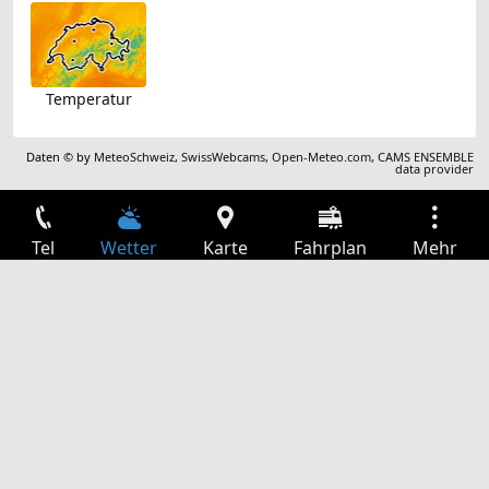
Temperatur
Daten © by
MeteoSchweiz
,
SwissWebcams
,
Open-Meteo.com
,
CAMS ENSEMBLE
data provider
Tel
Wetter
Karte
Fahrplan
Mehr
Anmelden
Dienste
Abfahrtstabelle
Freizeit