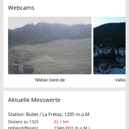
Webcams
Téléski Dent-de
Vallor
Aktuelle Messwerte
Station: Bullet / La Frétaz, 1205 m.ü.M.
Distanz zu 1325
22.1 km
Höhendifferenz
274m (931 m.ü.M.)