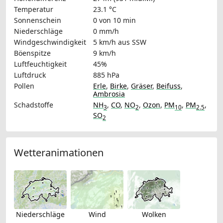
Temperatur
23.1 °C
Sonnenschein
0 von 10 min
Niederschläge
0 mm/h
Windgeschwindigkeit
5 km/h
aus SSW
Böenspitze
9 km/h
Luftfeuchtigkeit
45%
Luftdruck
885 hPa
Pollen
Erle
,
Birke
,
Gräser
,
Beifuss
,
Ambrosia
Schadstoffe
NH
,
CO
,
NO
,
Ozon
,
PM
,
PM
,
3
2
10
2.5
SO
2
Wetteranimationen
Niederschläge
Wind
Wolken