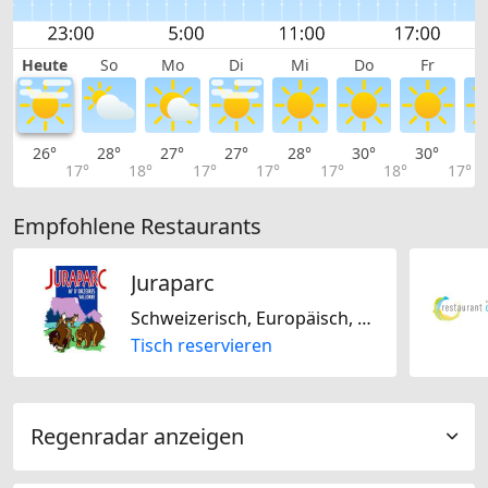
Heute
So
Mo
Di
Mi
Do
Fr
26°
28°
27°
27°
28°
30°
30°
2
17°
18°
17°
17°
17°
18°
17°
Empfohlene Restaurants
Juraparc
Schweizerisch, Europäisch, Französisch
Tisch reservieren
Regenradar anzeigen