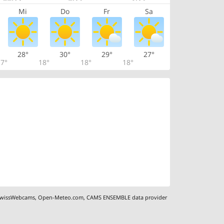
Mi
Do
Fr
Sa
28°
30°
29°
27°
7°
18°
18°
18°
wissWebcams
,
Open-Meteo.com
,
CAMS ENSEMBLE data provider