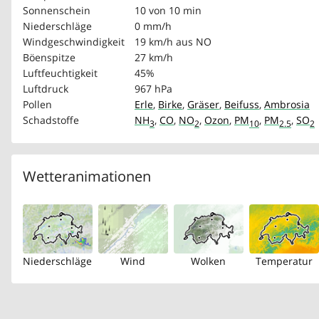
Sonnenschein
10 von 10 min
Niederschläge
0 mm/h
Windgeschwindigkeit
19 km/h
aus NO
Böenspitze
27 km/h
Luftfeuchtigkeit
45%
Luftdruck
967 hPa
Pollen
Erle
,
Birke
,
Gräser
,
Beifuss
,
Ambrosia
Schadstoffe
NH
,
CO
,
NO
,
Ozon
,
PM
,
PM
,
SO
3
2
10
2.5
2
Wetteranimationen
Niederschläge
Wind
Wolken
Temperatur