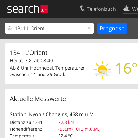
Telefonbuch
We
Ihr Eintrag
Kontakt
Kundencenter Geschäftskunden
Nutzungsbed
Impressum
Datenschutze
1341 L'Orient
Heute, 7.8. ab 08:40
16°
Ab 8 Uhr Hochnebel. Temperaturen
zwischen 14 und 25 Grad.
Aktuelle Messwerte
Station: Nyon / Changins, 458 m.ü.M.
Distanz zu 1341
22.3 km
Höhendifferenz
-555m (1013 m.ü.M.)
Temperatur
22.4 °C