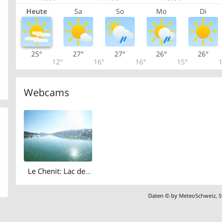
Heute
Sa
So
Mo
Di
25°
27°
27°
26°
26°
12°
16°
16°
15°
1
Webcams
Le Chenit: Lac de Joux
Daten © by
MeteoSchweiz
,
S