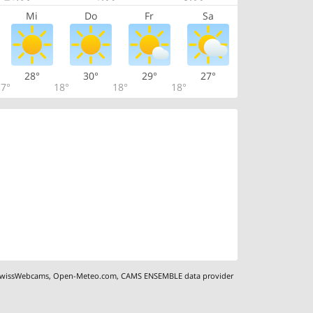
Mi
Do
Fr
Sa
28°
30°
29°
27°
7°
18°
18°
18°
wissWebcams
,
Open-Meteo.com
,
CAMS ENSEMBLE data provider