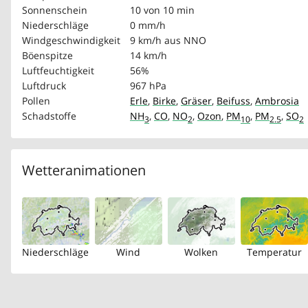
Sonnenschein
10 von 10 min
Niederschläge
0 mm/h
Windgeschwindigkeit
9 km/h
aus NNO
Böenspitze
14 km/h
Luftfeuchtigkeit
56%
Luftdruck
967 hPa
Pollen
Erle
,
Birke
,
Gräser
,
Beifuss
,
Ambrosia
Schadstoffe
NH
,
CO
,
NO
,
Ozon
,
PM
,
PM
,
SO
3
2
10
2.5
2
Wetteranimationen
Niederschläge
Wind
Wolken
Temperatur