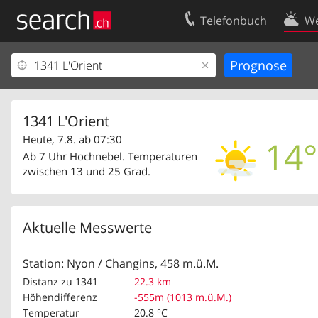
Telefonbuch
We
Ihr Eintrag
Kontakt
Kundencenter Geschäftskunden
Nutzungsbed
Impressum
Datenschutze
1341 L'Orient
Heute, 7.8. ab 07:30
14°
Ab 7 Uhr Hochnebel. Temperaturen
zwischen 13 und 25 Grad.
Aktuelle Messwerte
Station: Nyon / Changins, 458 m.ü.M.
Distanz zu 1341
22.3 km
Höhendifferenz
-555m (1013 m.ü.M.)
Temperatur
20.8 °C