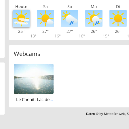
Heute
Sa
So
Mo
Di
25°
27°
27°
26°
26°
13°
16°
16°
15°
1
Webcams
Le Chenit: Lac de Joux
Daten © by
MeteoSchweiz
,
S