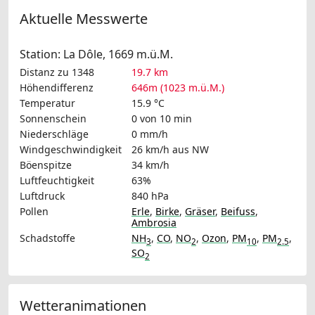
Aktuelle Messwerte
Station: La Dôle, 1669 m.ü.M.
Distanz zu 1348
19.7 km
Höhendifferenz
646m (1023 m.ü.M.)
Temperatur
15.9 °C
Sonnenschein
0 von 10 min
Niederschläge
0 mm/h
Windgeschwindigkeit
26 km/h
aus NW
Böenspitze
34 km/h
Luftfeuchtigkeit
63%
Luftdruck
840 hPa
Pollen
Erle
,
Birke
,
Gräser
,
Beifuss
,
Ambrosia
Schadstoffe
NH
,
CO
,
NO
,
Ozon
,
PM
,
PM
,
3
2
10
2.5
SO
2
Wetteranimationen