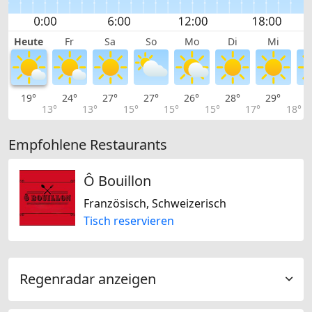
Heute
Fr
Sa
So
Mo
Di
Mi
19°
24°
27°
27°
26°
28°
29°
3
13°
13°
15°
15°
15°
17°
18°
Empfohlene Restaurants
Ô Bouillon
Französisch, Schweizerisch
Tisch reservieren
Regenradar anzeigen