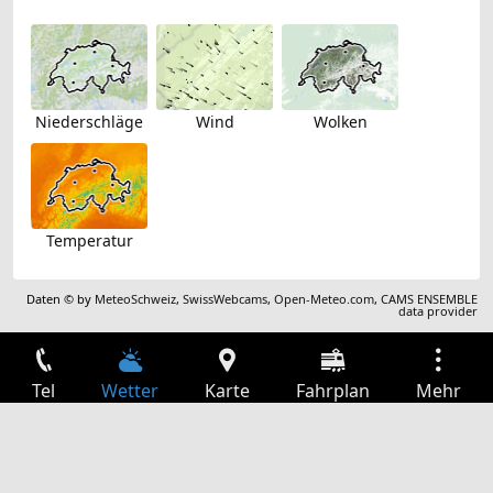
Niederschläge
Wind
Wolken
Temperatur
Daten © by
MeteoSchweiz
,
SwissWebcams
,
Open-Meteo.com
,
CAMS ENSEMBLE
data provider
Tel
Wetter
Karte
Fahrplan
Mehr
Anmelden