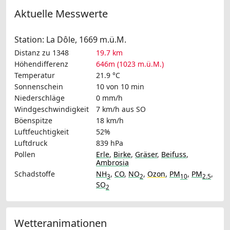
Aktuelle Messwerte
Station: La Dôle, 1669 m.ü.M.
Distanz zu 1348
19.7 km
Höhendifferenz
646m (1023 m.ü.M.)
Temperatur
21.9 °C
Sonnenschein
10 von 10 min
Niederschläge
0 mm/h
Windgeschwindigkeit
7 km/h
aus SO
Böenspitze
18 km/h
Luftfeuchtigkeit
52%
Luftdruck
839 hPa
Pollen
Erle
,
Birke
,
Gräser
,
Beifuss
,
Ambrosia
Schadstoffe
NH
,
CO
,
NO
,
Ozon
,
PM
,
PM
,
3
2
10
2.5
SO
2
Wetteranimationen