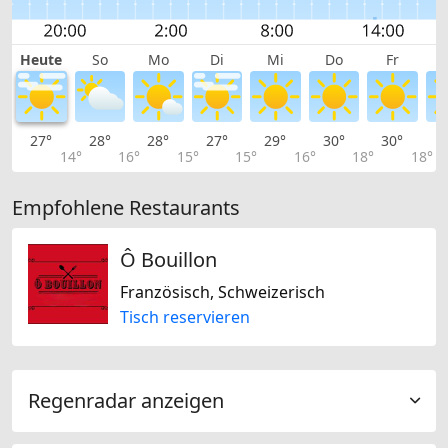
Heute
So
Mo
Di
Mi
Do
Fr
27°
28°
28°
27°
29°
30°
30°
2
14°
16°
15°
15°
16°
18°
18°
Empfohlene Restaurants
Ô Bouillon
Französisch, Schweizerisch
Tisch reservieren
Regenradar anzeigen