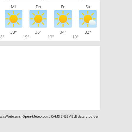
Mi
Do
Fr
Sa
33°
35°
34°
32°
8°
19°
19°
19°
wissWebcams
,
Open-Meteo.com
,
CAMS ENSEMBLE data provider