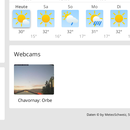
Heute
Sa
So
Mo
Di
30°
32°
32°
31°
32°
15°
16°
17°
17°
1
Webcams
Chavornay: Orbe
Daten © by
MeteoSchweiz
,
S