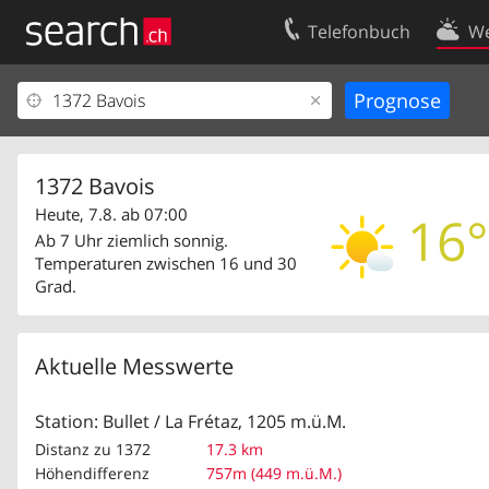
Telefonbuch
We
Ihr Eintrag
Kontakt
Kundencenter Geschäftskunden
Nutzungsbed
Impressum
Datenschutze
1372 Bavois
Heute, 7.8. ab 07:00
16°
Ab 7 Uhr ziemlich sonnig.
Temperaturen zwischen 16 und 30
Grad.
Aktuelle Messwerte
Station: Bullet / La Frétaz, 1205 m.ü.M.
Distanz zu 1372
17.3 km
Höhendifferenz
757m (449 m.ü.M.)