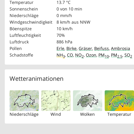
Temperatur
13.7 °C
Sonnenschein
0 von 10 min
Niederschläge
0 mm/h
Windgeschwindigkeit
8 km/h
aus NNW
Böenspitze
10 km/h
Luftfeuchtigkeit
70%
Luftdruck
886 hPa
Pollen
Erle
,
Birke
,
Gräser
,
Beifuss
,
Ambrosia
Schadstoffe
NH
,
CO
,
NO
,
Ozon
,
PM
,
PM
,
SO
3
2
10
2.5
2
Wetteranimationen
Niederschläge
Wind
Wolken
Temperatur