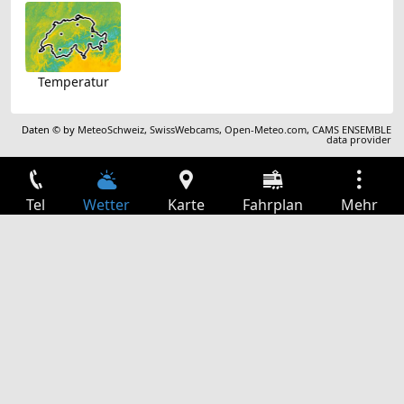
Temperatur
Daten © by
MeteoSchweiz
,
SwissWebcams
,
Open-Meteo.com
,
CAMS ENSEMBLE
data provider
Tel
Wetter
Karte
Fahrplan
Mehr
Anmelden
Dienste
Abfahrtstabelle
Freizeit