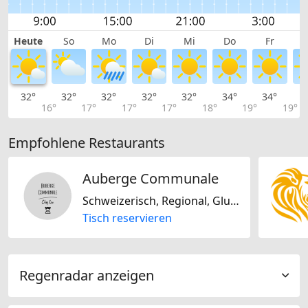
Heute
So
Mo
Di
Mi
Do
Fr
32°
32°
32°
32°
32°
34°
34°
3
16°
17°
17°
17°
18°
19°
19°
Empfohlene Restaurants
Auberge Communale
Schweizerisch, Regional, Glutenfrei, Nussfrei, Biogerichte, Laktosefrei
Tisch reservieren
Regenradar anzeigen