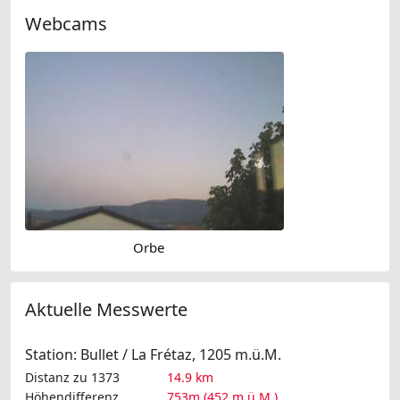
Webcams
Orbe
Aktuelle Messwerte
Station: Bullet / La Frétaz, 1205 m.ü.M.
Distanz zu 1373
14.9 km
Höhendifferenz
753m (452 m.ü.M.)