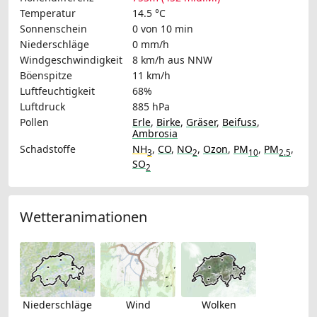
Temperatur
14.5 °C
Sonnenschein
0 von 10 min
Niederschläge
0 mm/h
Windgeschwindigkeit
8 km/h
aus NNW
Böenspitze
11 km/h
Luftfeuchtigkeit
68%
Luftdruck
885 hPa
Pollen
Erle
,
Birke
,
Gräser
,
Beifuss
,
Ambrosia
Schadstoffe
NH
,
CO
,
NO
,
Ozon
,
PM
,
PM
,
3
2
10
2.5
SO
2
Wetteranimationen
Niederschläge
Wind
Wolken