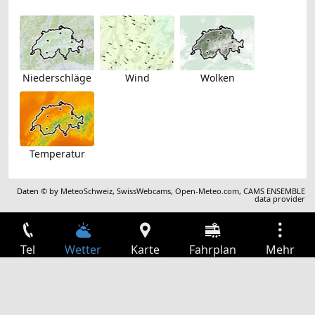
Niederschläge
Wind
Wolken
Temperatur
Daten © by
MeteoSchweiz
,
SwissWebcams
,
Open-Meteo.com
,
CAMS ENSEMBLE
data provider
Tel
Wetter
Karte
Fahrplan
Mehr
Anmelden