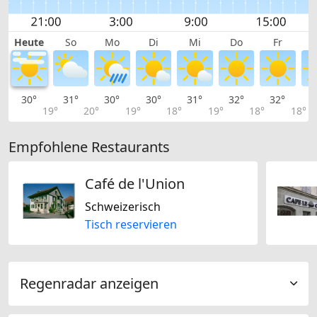
Heute
So
Mo
Di
Mi
Do
Fr
30°
31°
30°
30°
31°
32°
32°
3
19°
20°
19°
18°
19°
18°
18°
Empfohlene Restaurants
Café de l'Union
Schweizerisch
Tisch reservieren
Regenradar anzeigen