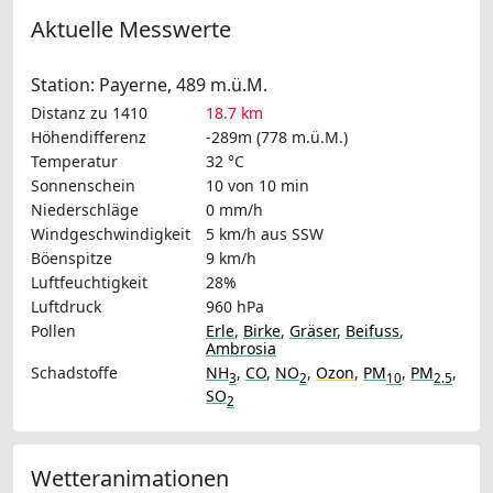
Aktuelle Messwerte
Station: Payerne, 489 m.ü.M.
Distanz zu 1410
18.7 km
Höhendifferenz
-289m (778 m.ü.M.)
Temperatur
32 °C
Sonnenschein
10 von 10 min
Niederschläge
0 mm/h
Windgeschwindigkeit
5 km/h
aus SSW
Böenspitze
9 km/h
Luftfeuchtigkeit
28%
Luftdruck
960 hPa
Pollen
Erle
,
Birke
,
Gräser
,
Beifuss
,
Ambrosia
Schadstoffe
NH
,
CO
,
NO
,
Ozon
,
PM
,
PM
,
3
2
10
2.5
SO
2
Wetteranimationen