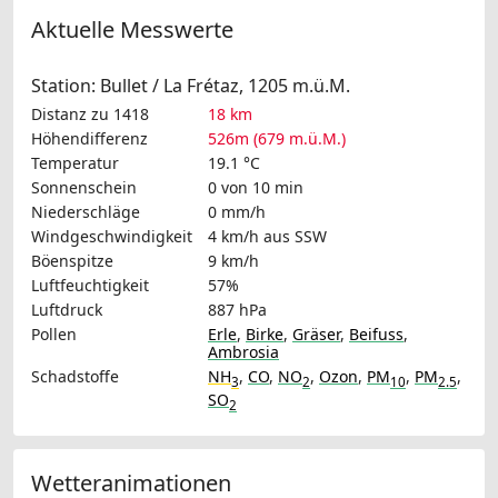
Aktuelle Messwerte
Station: Bullet / La Frétaz, 1205 m.ü.M.
Distanz zu 1418
18 km
Höhendifferenz
526m (679 m.ü.M.)
Temperatur
19.1 °C
Sonnenschein
0 von 10 min
Niederschläge
0 mm/h
Windgeschwindigkeit
4 km/h
aus SSW
Böenspitze
9 km/h
Luftfeuchtigkeit
57%
Luftdruck
887 hPa
Pollen
Erle
,
Birke
,
Gräser
,
Beifuss
,
Ambrosia
Schadstoffe
NH
,
CO
,
NO
,
Ozon
,
PM
,
PM
,
3
2
10
2.5
SO
2
Wetteranimationen