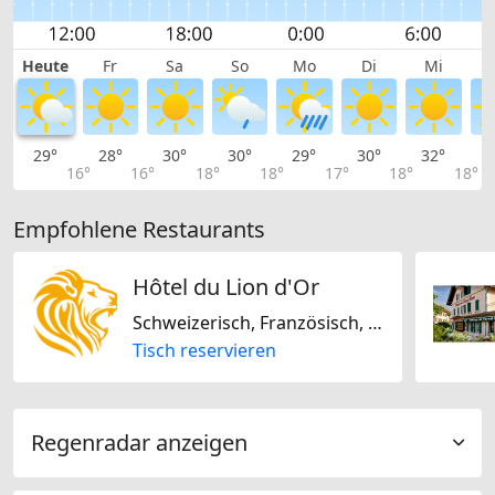
Heute
Fr
Sa
So
Mo
Di
Mi
29°
28°
30°
30°
29°
30°
32°
3
16°
16°
18°
18°
17°
18°
18°
Empfohlene Restaurants
Hôtel du Lion d'Or
Schweizerisch, Französisch, Europäisch, Saisonal
Tisch reservieren
Regenradar anzeigen