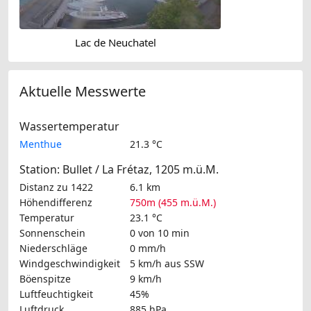
Lac de Neuchatel
Aktuelle Messwerte
Wassertemperatur
Menthue
21.3 °C
Station: Bullet / La Frétaz, 1205 m.ü.M.
Distanz zu 1422
6.1 km
Höhendifferenz
750m (455 m.ü.M.)
Temperatur
23.1 °C
Sonnenschein
0 von 10 min
Niederschläge
0 mm/h
Windgeschwindigkeit
5 km/h
aus SSW
Böenspitze
9 km/h
Luftfeuchtigkeit
45%
Luftdruck
885 hPa