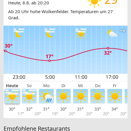
Heute, 8.8. ab 20:20
Ab 20 Uhr hohe Wolkenfelder. Temperaturen um 27
Grad.
Heute
So
Mo
Di
Mi
Do
Fr
30°
32°
31°
30°
31°
33°
34°
3
17°
20°
19°
20°
20°
20°
20°
Empfohlene Restaurants