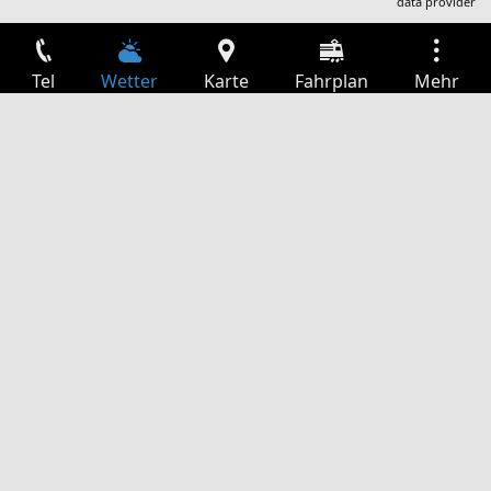
data provider
Tel
Wetter
Karte
Fahrplan
Mehr
Anmelden
Dienste
Abfahrtstabelle
Freizeit
TV-Programm
Kinoprogramm
Websuche
App