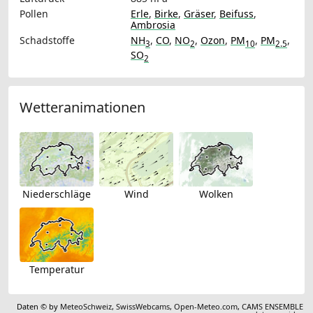
Pollen
Erle
,
Birke
,
Gräser
,
Beifuss
,
Ambrosia
Schadstoffe
NH
,
CO
,
NO
,
Ozon
,
PM
,
PM
,
3
2
10
2.5
SO
2
Wetteranimationen
Niederschläge
Wind
Wolken
Temperatur
Daten © by
MeteoSchweiz
,
SwissWebcams
,
Open-Meteo.com
,
CAMS ENSEMBLE