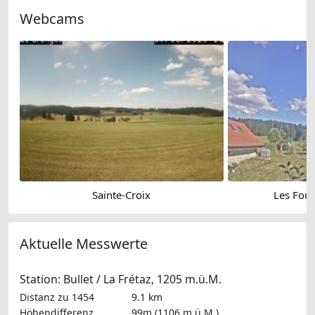
Webcams
Sainte-Croix
Les Four
Aktuelle Messwerte
Station: Bullet / La Frétaz, 1205 m.ü.M.
Distanz zu 1454
9.1 km
Höhendifferenz
99m (1106 m.ü.M.)