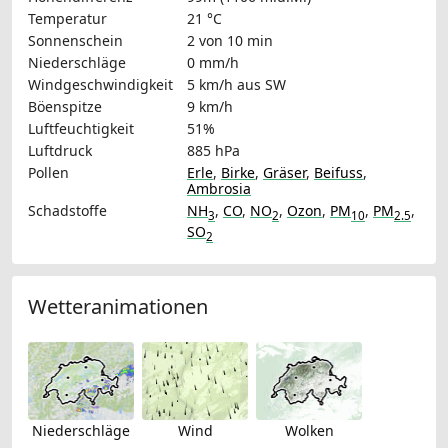
Temperatur
21 °C
Sonnenschein
2 von 10 min
Niederschläge
0 mm/h
Windgeschwindigkeit
5 km/h
aus SW
Böenspitze
9 km/h
Luftfeuchtigkeit
51%
Luftdruck
885 hPa
Pollen
Erle
,
Birke
,
Gräser
,
Beifuss
,
Ambrosia
Schadstoffe
NH
,
CO
,
NO
,
Ozon
,
PM
,
PM
,
3
2
10
2.5
SO
2
Wetteranimationen
Niederschläge
Wind
Wolken