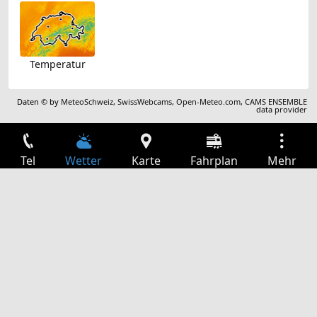
Temperatur
Daten © by
MeteoSchweiz
,
SwissWebcams
,
Open-Meteo.com
,
CAMS ENSEMBLE
data provider
Tel
Wetter
Karte
Fahrplan
Mehr
Anmelden
Dienste
Abfahrtstabelle
Freizeit