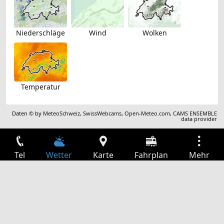
Niederschläge
Wind
Wolken
Temperatur
Daten © by
MeteoSchweiz
,
SwissWebcams
,
Open-Meteo.com
,
CAMS ENSEMBLE
data provider
Tel
Wetter
Karte
Fahrplan
Mehr
Anmelden
Dienste