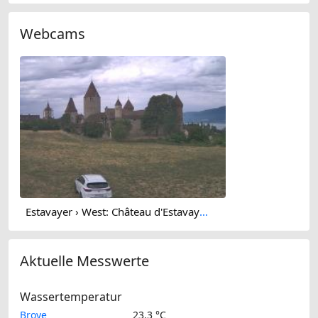
Webcams
Estavayer › West: Château d'Estavayer-le-Lac - Estavayer-le-Lac
Aktuelle Messwerte
Wassertemperatur
Broye
23.3 °C