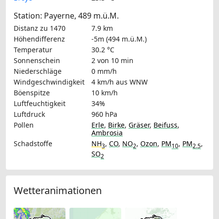
Station: Payerne, 489 m.ü.M.
Distanz zu 1470
7.9 km
Höhendifferenz
-5m (494 m.ü.M.)
Temperatur
30.2 °C
Sonnenschein
2 von 10 min
Niederschläge
0 mm/h
Windgeschwindigkeit
4 km/h
aus WNW
Böenspitze
10 km/h
Luftfeuchtigkeit
34%
Luftdruck
960 hPa
Pollen
Erle
,
Birke
,
Gräser
,
Beifuss
,
Ambrosia
Schadstoffe
NH
,
CO
,
NO
,
Ozon
,
PM
,
PM
,
3
2
10
2.5
SO
2
Wetteranimationen