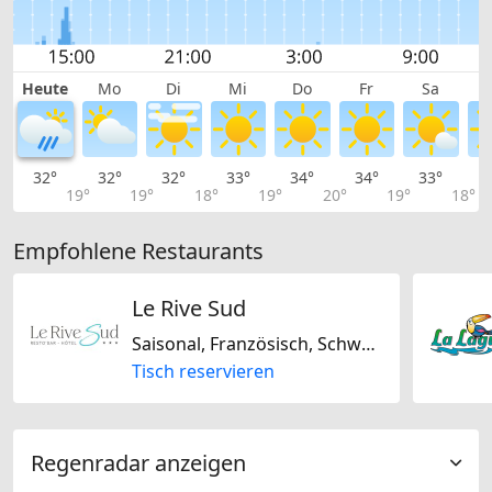
Heute
Mo
Di
Mi
Do
Fr
Sa
32°
32°
32°
33°
34°
34°
33°
3
19°
19°
18°
19°
20°
19°
18°
Empfohlene Restaurants
Le Rive Sud
Saisonal, Französisch, Schweizerisch, Glutenfrei, Laktosefrei, Biogerichte
Tisch reservieren
Regenradar anzeigen