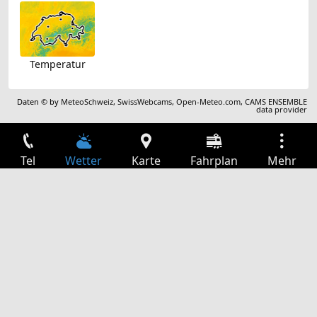
Temperatur
Daten © by
MeteoSchweiz
,
SwissWebcams
,
Open-Meteo.com
,
CAMS ENSEMBLE
data provider
Tel
Wetter
Karte
Fahrplan
Mehr
Anmelden
Dienste
Abfahrtstabelle
Freizeit