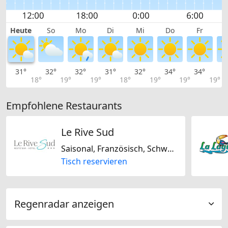
Heute
So
Mo
Di
Mi
Do
Fr
31°
32°
32°
31°
32°
34°
34°
3
18°
19°
19°
18°
19°
19°
19°
Empfohlene Restaurants
Le Rive Sud
Saisonal, Französisch, Schweizerisch, Glutenfrei, Laktosefrei, Biogerichte
Tisch reservieren
Regenradar anzeigen