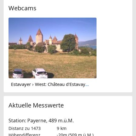
Webcams
Estavayer › West: Château d'Estavayer-le-Lac - Estavayer-le-Lac
Aktuelle Messwerte
Station: Payerne, 489 m.ü.M.
Distanz zu 1473
9 km
Höhendifferenz
-20m (509 m.ü.M.)