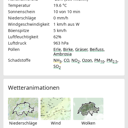
Temperatur
19.6 °C
Sonnenschein
10 von 10 min
Niederschläge
0 mm/h
Windgeschwindigkeit
1 km/h
aus W
Böenspitze
5 km/h
Luftfeuchtigkeit
62%
Luftdruck
963 hPa
Pollen
Erle
,
Birke
,
Gräser
,
Beifuss
,
Ambrosia
Schadstoffe
NH
,
CO
,
NO
,
Ozon
,
PM
,
PM
,
3
2
10
2.5
SO
2
Wetteranimationen
Niederschläge
Wind
Wolken