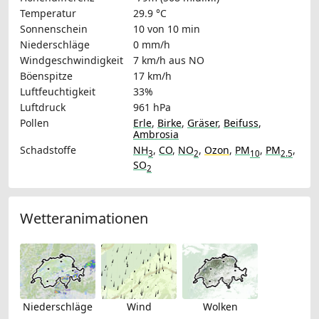
Temperatur
29.9 °C
Sonnenschein
10 von 10 min
Niederschläge
0 mm/h
Windgeschwindigkeit
7 km/h
aus NO
Böenspitze
17 km/h
Luftfeuchtigkeit
33%
Luftdruck
961 hPa
Pollen
Erle
,
Birke
,
Gräser
,
Beifuss
,
Ambrosia
Schadstoffe
NH
,
CO
,
NO
,
Ozon
,
PM
,
PM
,
3
2
10
2.5
SO
2
Wetteranimationen
Niederschläge
Wind
Wolken