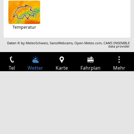
Temperatur
Daten © by
MeteoSchweiz
,
SwissWebcams
,
Open-Meteo.com
,
CAMS ENSEMBLE
data provider
Tel
Wetter
Karte
Fahrplan
Mehr
Anmelden
Dienste
Abfahrtstabelle
Freizeit