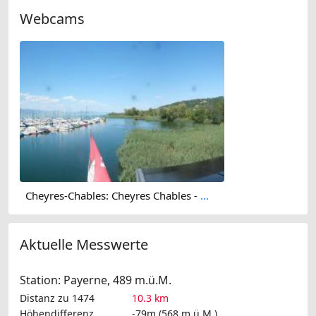
Webcams
Cheyres-Chables: Cheyres Chables - Port
Aktuelle Messwerte
Station: Payerne, 489 m.ü.M.
Distanz zu 1474
10.3 km
Höhendifferenz
-79m (568 m.ü.M.)