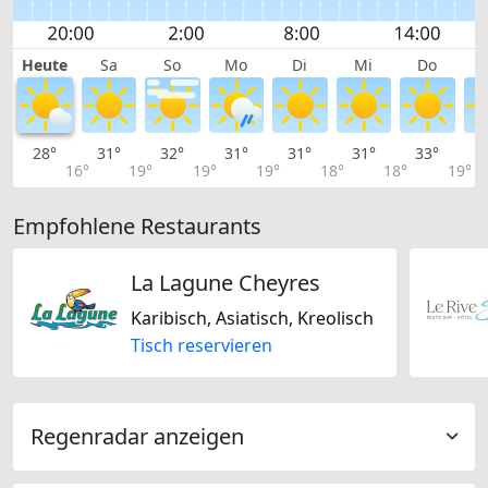
Heute
Sa
So
Mo
Di
Mi
Do
28°
31°
32°
31°
31°
31°
33°
3
16°
19°
19°
19°
18°
18°
19°
Empfohlene Restaurants
La Lagune Cheyres
Karibisch, Asiatisch, Kreolisch
Tisch reservieren
Regenradar anzeigen