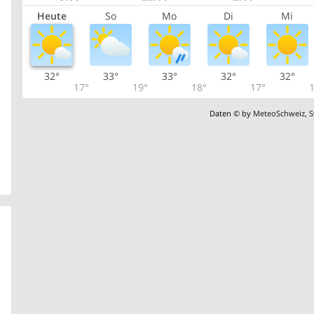
Heute
So
Mo
Di
Mi
32°
33°
33°
32°
32°
17°
19°
18°
17°
1
Daten © by
MeteoSchweiz
,
S