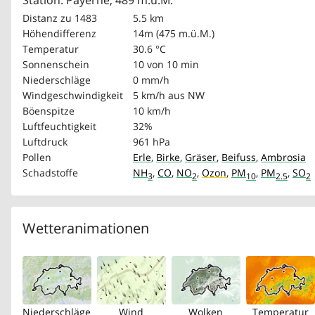
Station: Payerne, 489 m.ü.M.
Distanz zu 1483
5.5 km
Höhendifferenz
14m (475 m.ü.M.)
Temperatur
30.6 °C
Sonnenschein
10 von 10 min
Niederschläge
0 mm/h
Windgeschwindigkeit
5 km/h
aus NW
Böenspitze
10 km/h
Luftfeuchtigkeit
32%
Luftdruck
961 hPa
Pollen
Erle
,
Birke
,
Gräser
,
Beifuss
,
Ambrosia
Schadstoffe
NH
,
CO
,
NO
,
Ozon
,
PM
,
PM
,
SO
3
2
10
2.5
2
Wetteranimationen
Niederschläge
Wind
Wolken
Temperatur