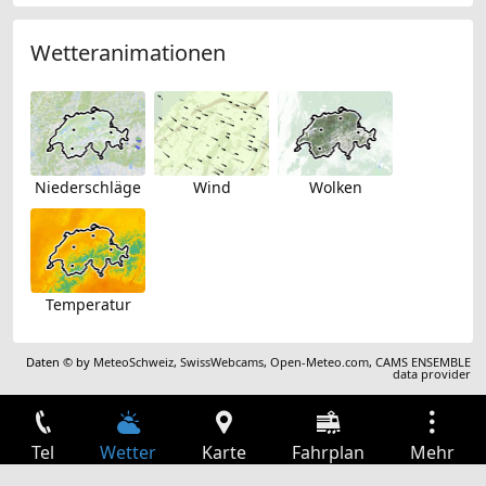
Wetteranimationen
Niederschläge
Wind
Wolken
Temperatur
Daten © by
MeteoSchweiz
,
SwissWebcams
,
Open-Meteo.com
,
CAMS ENSEMBLE
data provider
Tel
Wetter
Karte
Fahrplan
Mehr