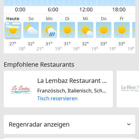
Heute
So
Mo
Di
Mi
Do
Fr
27°
32°
31°
31°
32°
33°
33°
3
18°
21°
19°
18°
19°
19°
19°
Empfohlene Restaurants
La Lembaz Restaurant Pizzeria
Französisch, Italienisch, Schweizerisch, Glutenfrei, Laktosefrei, Nussfrei, Sojafrei
Tisch reservieren
Regenradar anzeigen