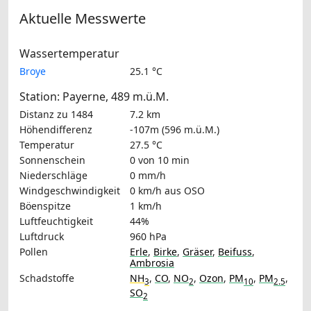
Aktuelle Messwerte
Wassertemperatur
Broye
25.1 °C
Station: Payerne, 489 m.ü.M.
Distanz zu 1484
7.2 km
Höhendifferenz
-107m (596 m.ü.M.)
Temperatur
27.5 °C
Sonnenschein
0 von 10 min
Niederschläge
0 mm/h
Windgeschwindigkeit
0 km/h
aus OSO
Böenspitze
1 km/h
Luftfeuchtigkeit
44%
Luftdruck
960 hPa
Pollen
Erle
,
Birke
,
Gräser
,
Beifuss
,
Ambrosia
Schadstoffe
NH
,
CO
,
NO
,
Ozon
,
PM
,
PM
,
3
2
10
2.5
SO
2