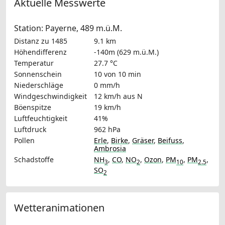
Aktuelle Messwerte
Station: Payerne, 489 m.ü.M.
Distanz zu 1485
9.1 km
Höhendifferenz
-140m (629 m.ü.M.)
Temperatur
27.7 °C
Sonnenschein
10 von 10 min
Niederschläge
0 mm/h
Windgeschwindigkeit
12 km/h
aus N
Böenspitze
19 km/h
Luftfeuchtigkeit
41%
Luftdruck
962 hPa
Pollen
Erle
,
Birke
,
Gräser
,
Beifuss
,
Ambrosia
Schadstoffe
NH
,
CO
,
NO
,
Ozon
,
PM
,
PM
,
3
2
10
2.5
SO
2
Wetteranimationen