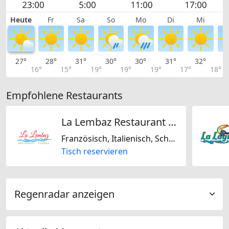
Heute
Fr
Sa
So
Mo
Di
Mi
27°
28°
31°
30°
30°
31°
32°
3
16°
15°
19°
19°
19°
17°
18°
Empfohlene Restaurants
La Lembaz Restaurant Pizzeria
Französisch, Italienisch, Schweizerisch, Glutenfrei, Laktosefrei, Nussfrei, Sojafrei
Tisch reservieren
Regenradar anzeigen