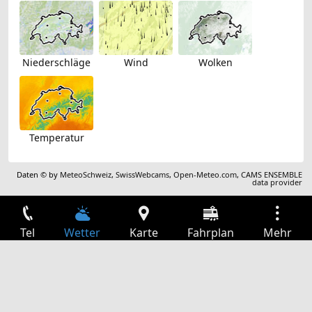
Niederschläge
Wind
Wolken
Temperatur
Daten © by
MeteoSchweiz
,
SwissWebcams
,
Open-Meteo.com
,
CAMS ENSEMBLE
data provider
Tel
Wetter
Karte
Fahrplan
Mehr
Anmelden
Dienste