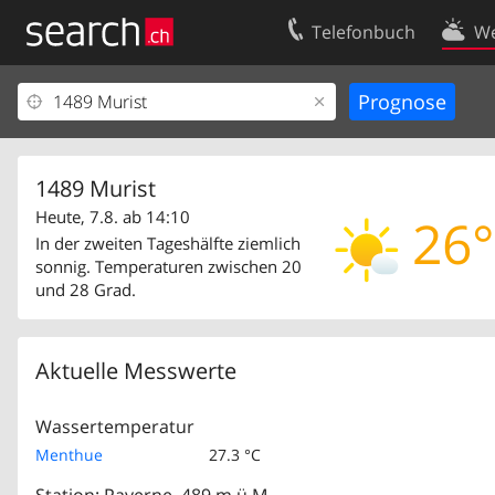
Telefonbuch
We
Ihr Eintrag
Kontakt
Kundencenter Geschäftskunden
Nutzungsbed
Impressum
Datenschutze
1489 Murist
Heute, 7.8. ab 14:10
26°
In der zweiten Tageshälfte ziemlich
sonnig. Temperaturen zwischen 20
und 28 Grad.
Aktuelle Messwerte
Wassertemperatur
Menthue
27.3 °C