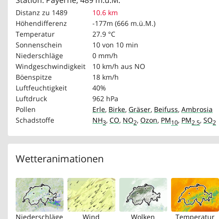
Station: Payerne, 489 m.ü.M.
Distanz zu 1489
10.6 km
Höhendifferenz
-177m (666 m.ü.M.)
Temperatur
27.9 °C
Sonnenschein
10 von 10 min
Niederschläge
0 mm/h
Windgeschwindigkeit
10 km/h
aus NO
Böenspitze
18 km/h
Luftfeuchtigkeit
40%
Luftdruck
962 hPa
Pollen
Erle
,
Birke
,
Gräser
,
Beifuss
,
Ambrosia
Schadstoffe
NH
,
CO
,
NO
,
Ozon
,
PM
,
PM
,
SO
3
2
10
2.5
2
Wetteranimationen
Niederschläge
Wind
Wolken
Temperatur