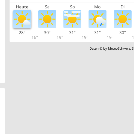
Heute
Sa
So
Mo
Di
28°
30°
31°
31°
30°
16°
19°
19°
19°
1
Daten © by
MeteoSchweiz
,
S