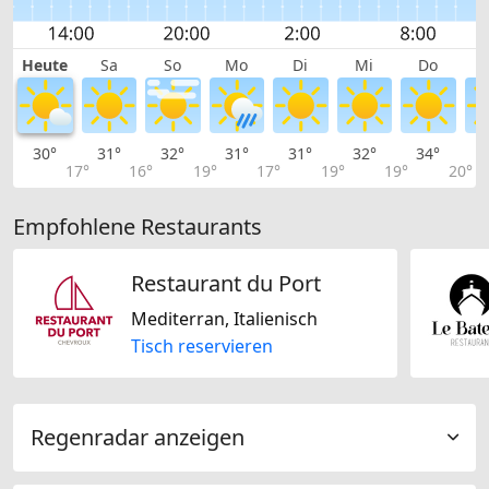
Heute
Sa
So
Mo
Di
Mi
Do
30°
31°
32°
31°
31°
32°
34°
3
17°
16°
19°
17°
19°
19°
20°
Empfohlene Restaurants
Restaurant du Port
Mediterran, Italienisch
Tisch reservieren
Regenradar anzeigen