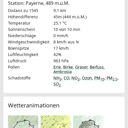
Station: Payerne, 489 m.ü.M.
Distanz zu 1545
9.1 km
Höhendifferenz
45m (444 m.ü.M.)
Temperatur
25.1 °C
Sonnenschein
10 von 10 min
Niederschläge
0 mm/h
Windgeschwindigkeit
8 km/h
aus N
Böenspitze
17 km/h
Luftfeuchtigkeit
42%
Luftdruck
963 hPa
Pollen
Erle
,
Birke
,
Gräser
,
Beifuss
,
Ambrosia
Schadstoffe
NH
,
CO
,
NO
,
Ozon
,
PM
,
PM
,
3
2
10
2.5
SO
2
Wetteranimationen