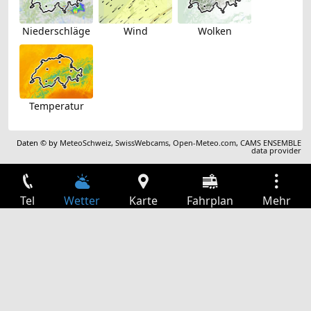
Niederschläge
Wind
Wolken
Temperatur
Daten © by
MeteoSchweiz
,
SwissWebcams
,
Open-Meteo.com
,
CAMS ENSEMBLE
data provider
Tel
Wetter
Karte
Fahrplan
Mehr
Anmelden
Dienste
Abfahrtstabelle