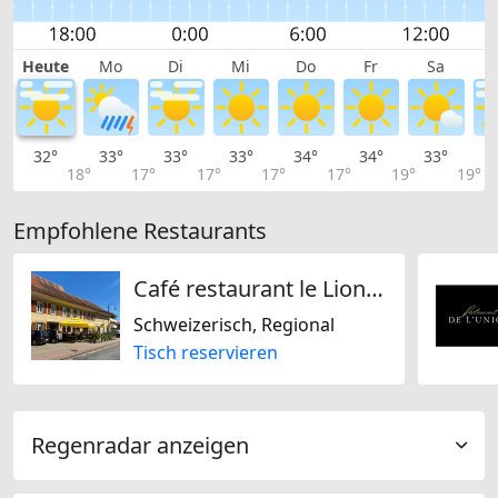
Heute
Mo
Di
Mi
Do
Fr
Sa
32°
33°
33°
33°
34°
34°
33°
3
18°
17°
17°
17°
17°
19°
19°
Empfohlene Restaurants
Café restaurant le Lion d'Or
Schweizerisch, Regional
Tisch reservieren
Regenradar anzeigen