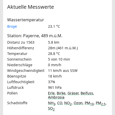
Aktuelle Messwerte
Wassertemperatur
Broye
23.1 °C
Station: Payerne, 489 m.ü.M.
Distanz zu 1563
5.8 km
Höhendifferenz
28m (461 m.ü.M.)
Temperatur
28.8 °C
Sonnenschein
5 von 10 min
Niederschläge
0 mm/h
Windgeschwindigkeit
11 km/h
aus SSW
Böenspitze
18 km/h
Luftfeuchtigkeit
37%
Luftdruck
961 hPa
Pollen
Erle
,
Birke
,
Gräser
,
Beifuss
,
Ambrosia
Schadstoffe
NH
,
CO
,
NO
,
Ozon
,
PM
,
PM
,
3
2
10
2.5
SO
2