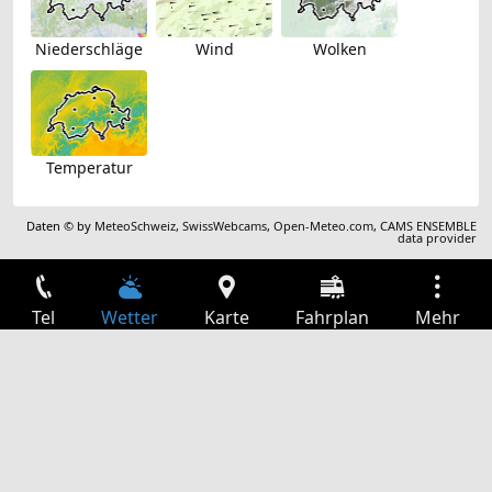
Niederschläge
Wind
Wolken
Temperatur
Daten © by
MeteoSchweiz
,
SwissWebcams
,
Open-Meteo.com
,
CAMS ENSEMBLE
data provider
Tel
Wetter
Karte
Fahrplan
Mehr
Anmelden
Dienste
Abfahrtstabelle