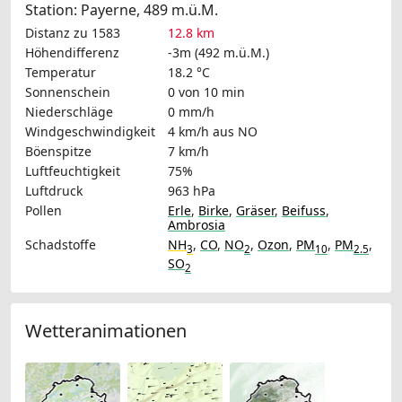
Station: Payerne, 489 m.ü.M.
Distanz zu 1583
12.8 km
Höhendifferenz
-3m (492 m.ü.M.)
Temperatur
18.2 °C
Sonnenschein
0 von 10 min
Niederschläge
0 mm/h
Windgeschwindigkeit
4 km/h
aus NO
Böenspitze
7 km/h
Luftfeuchtigkeit
75%
Luftdruck
963 hPa
Pollen
Erle
,
Birke
,
Gräser
,
Beifuss
,
Ambrosia
Schadstoffe
NH
,
CO
,
NO
,
Ozon
,
PM
,
PM
,
3
2
10
2.5
SO
2
Wetteranimationen