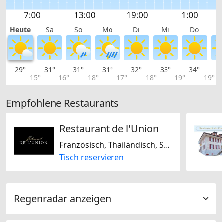
Heute
Sa
So
Mo
Di
Mi
Do
29°
31°
31°
31°
32°
33°
34°
3
15°
16°
18°
17°
18°
19°
19°
Empfohlene Restaurants
Restaurant de l'Union
Französisch, Thailändisch, Schweizerisch, Glutenfrei, Sojafrei, Laktosefrei
Tisch reservieren
Regenradar anzeigen