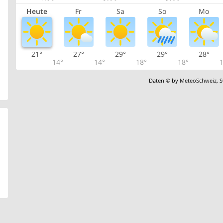
Heute
Fr
Sa
So
Mo
21°
27°
29°
29°
28°
14°
14°
18°
18°
1
Daten © by
MeteoSchweiz
,
S