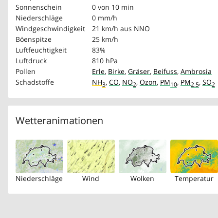
Sonnenschein
0 von 10 min
Niederschläge
0 mm/h
Windgeschwindigkeit
21 km/h
aus NNO
Böenspitze
25 km/h
Luftfeuchtigkeit
83%
Luftdruck
810 hPa
Pollen
Erle
,
Birke
,
Gräser
,
Beifuss
,
Ambrosia
Schadstoffe
NH
,
CO
,
NO
,
Ozon
,
PM
,
PM
,
SO
3
2
10
2.5
2
Wetteranimationen
Niederschläge
Wind
Wolken
Temperatur