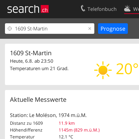
Telefonbuch
We
Ihr Eintrag
Kontakt
Kundencenter Geschäftskunden
Nutzungsbed
Impressum
Datenschutze
1609 St-Martin
Heute, 6.8. ab 23:50
20°
Temperaturen um 21 Grad.
Aktuelle Messwerte
Station: Le Moléson, 1974 m.ü.M.
Distanz zu 1609
11.9 km
Höhendifferenz
1145m (829 m.ü.M.)
Temperatur
12.1 °C