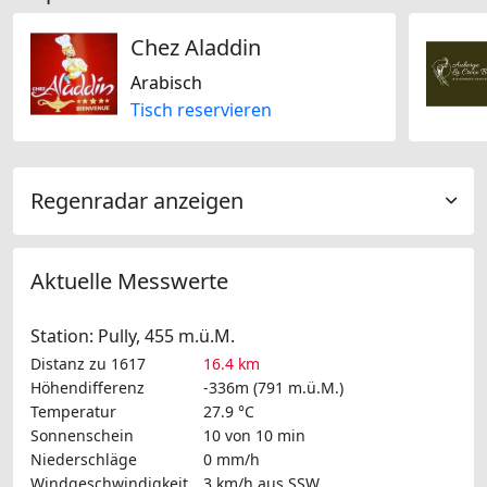
Chez Aladdin
Arabisch
Tisch reservieren
Regenradar anzeigen
Aktuelle Messwerte
Station: Pully, 455 m.ü.M.
Distanz zu 1617
16.4 km
Höhendifferenz
-336m (791 m.ü.M.)
Temperatur
27.9 °C
Sonnenschein
10 von 10 min
Niederschläge
0 mm/h
Windgeschwindigkeit
3 km/h
aus SSW