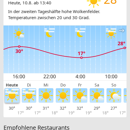
Heute, 10.8. ab 13:40
In der zweiten Tageshälfte hohe Wolkenfelder.
Temperaturen zwischen 20 und 30 Grad.
Heute
Di
Mi
Do
Fr
Sa
So
30°
30°
31°
32°
32°
29°
27°
2
17°
17°
18°
19°
19°
18°
17°
Empfohlene Restaurants