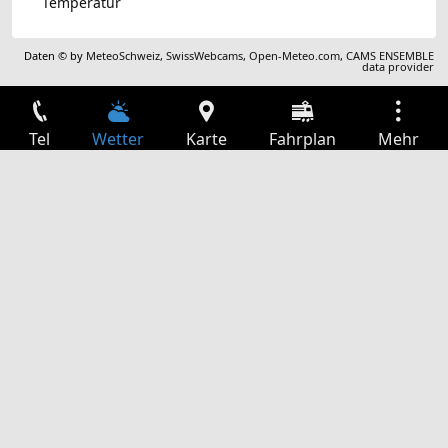
Temperatur
Daten © by
MeteoSchweiz
,
SwissWebcams
,
Open-Meteo.com
,
CAMS ENSEMBLE
data provider
Tel
Wetter
Karte
Fahrplan
Mehr
Anmelden
Dienste
Abfahrtstabelle
Freizeit
TV-Programm
Kinoprogramm