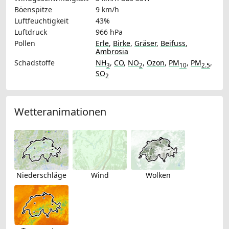
Böenspitze
9 km/h
Luftfeuchtigkeit
43%
Luftdruck
966 hPa
Pollen
Erle
,
Birke
,
Gräser
,
Beifuss
,
Ambrosia
Schadstoffe
NH
,
CO
,
NO
,
Ozon
,
PM
,
PM
,
3
2
10
2.5
SO
2
Wetteranimationen
Niederschläge
Wind
Wolken