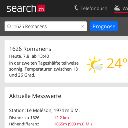
Telefonbuch
We
Ihr Eintrag
Kontakt
Kundencenter Geschäftskunden
Nutzungsbed
Impressum
Datenschutze
1626 Romanens
Heute, 7.8. ab 13:40
24°
In der zweiten Tageshälfte teilweise
sonnig. Temperaturen zwischen 18
und 26 Grad.
Aktuelle Messwerte
Station: Le Moléson, 1974 m.ü.M.
Distanz zu 1626
12.2 km
Höhendifferenz
1065m (909 m.ü.M.)