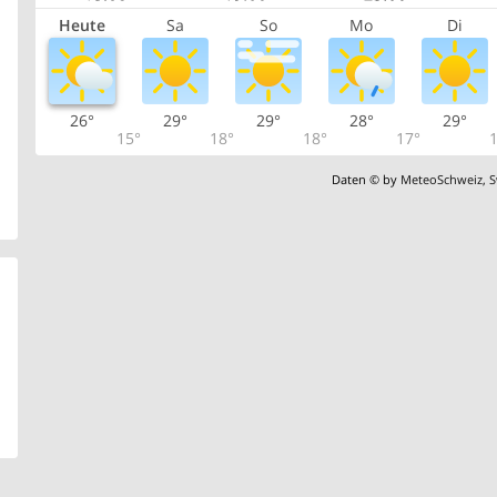
Heute
Sa
So
Mo
Di
26°
29°
29°
28°
29°
15°
18°
18°
17°
1
Daten © by
MeteoSchweiz
,
S