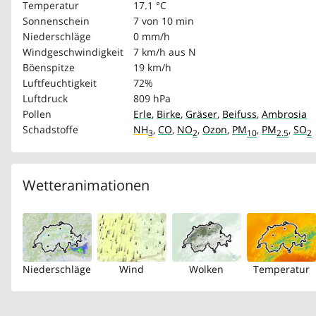
Temperatur
17.1 °C
Sonnenschein
7 von 10 min
Niederschläge
0 mm/h
Windgeschwindigkeit
7 km/h
aus N
Böenspitze
19 km/h
Luftfeuchtigkeit
72%
Luftdruck
809 hPa
Pollen
Erle
,
Birke
,
Gräser
,
Beifuss
,
Ambrosia
Schadstoffe
NH
,
CO
,
NO
,
Ozon
,
PM
,
PM
,
SO
3
2
10
2.5
2
Wetteranimationen
Niederschläge
Wind
Wolken
Temperatur