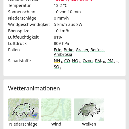
Temperatur
13.2 °C
Sonnenschein
10 von 10 min
Niederschläge
0 mm/h
Windgeschwindigkeit
5 km/h
aus SW
Böenspitze
10 km/h
Luftfeuchtigkeit
81%
Luftdruck
809 hPa
Pollen
Erle
,
Birke
,
Gräser
,
Beifuss
,
Ambrosia
Schadstoffe
NH
,
CO
,
NO
,
Ozon
,
PM
,
PM
,
3
2
10
2.5
SO
2
Wetteranimationen
Niederschläge
Wind
Wolken