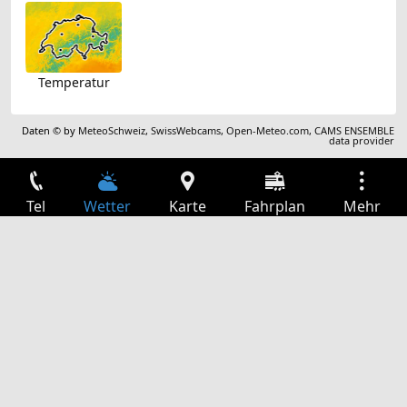
Temperatur
Daten © by
MeteoSchweiz
,
SwissWebcams
,
Open-Meteo.com
,
CAMS ENSEMBLE
data provider
Tel
Wetter
Karte
Fahrplan
Mehr
Anmelden
Dienste
Abfahrtstabelle
Freizeit