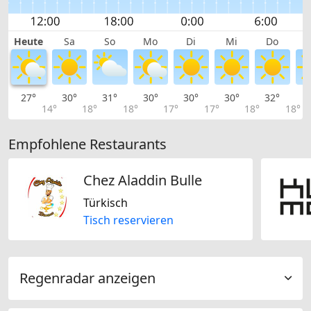
Heute
Sa
So
Mo
Di
Mi
Do
27°
30°
31°
30°
30°
30°
32°
3
14°
18°
18°
17°
17°
18°
18°
Empfohlene Restaurants
Chez Aladdin Bulle
Türkisch
Tisch reservieren
Regenradar anzeigen