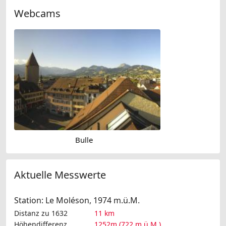
Webcams
Bulle
Aktuelle Messwerte
Station: Le Moléson, 1974 m.ü.M.
Distanz zu 1632
11 km
Höhendifferenz
1252m (722 m.ü.M.)